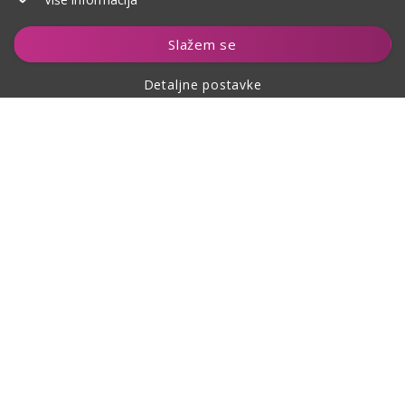
Slažem se
Detaljne postavke
O kupovini