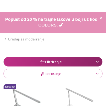
Popust od 20 % na trajne lakove u boji uz kod
COLORS. 💅
Uređaji za modeliranje
Filtriranje
Sortiranje
Bestseller