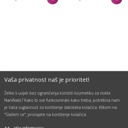
Vaša privatnost naš je prioritet!
Želite li uvijek bez ograničenja koristiti kozmetiku za nokte
NaniNails? Kako bi sve funkcioniralo kako treba, potrebna nam
je Vaša suglasnost za korištenje datoteka kolačića. Klikom na
"Slažem se", pristajete na korištenje kolačića.
Više informacija