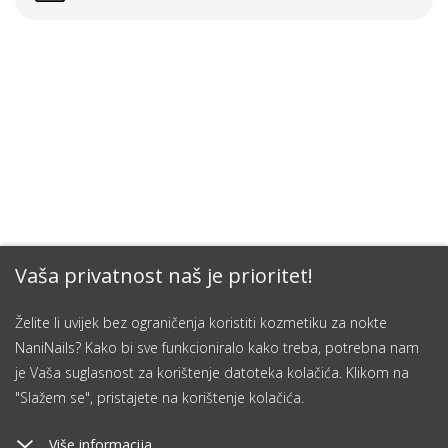
Vaša privatnost naš je prioritet!
Želite li uvijek bez ograničenja koristiti kozmetiku za nokte
NaniNails? Kako bi sve funkcioniralo kako treba, potrebna nam
je Vaša suglasnost za korištenje datoteka kolačića. Klikom na
"Slažem se", pristajete na korištenje kolačića.
Više informacija