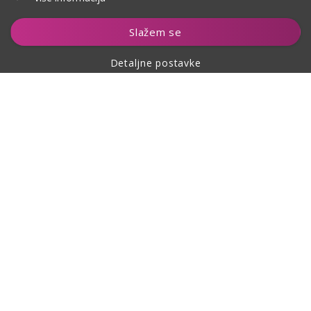
Dodaj u košaricu
Slažem se
Detaljne postavke
O kupovini