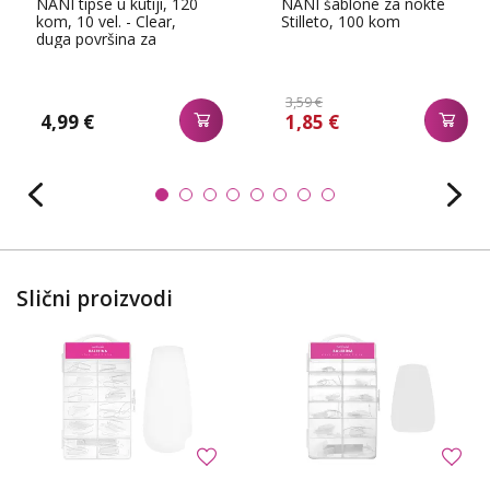
NANI tipse u kutiji, 120
NANI šablone za nokte
kom, 10 vel. - Clear,
Stilleto, 100 kom
duga površina za
lijepljenje
3,59 €
4,99 €
1,85 €
Slični proizvodi