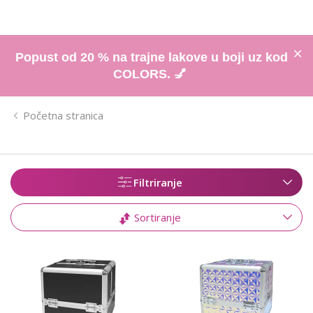
Popust od 20 % na trajne lakove u boji uz kod
COLORS. 💅
Početna stranica
Filtriranje
Sortiranje