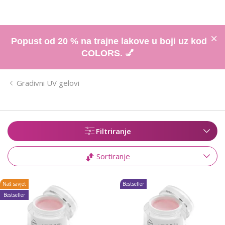
Popust od 20 % na trajne lakove u boji uz kod
COLORS. 💅
Gradivni UV gelovi
Filtriranje
Sortiranje
Naš savjet
Bestseller
Bestseller