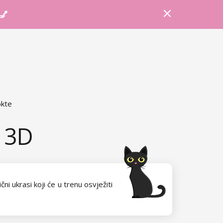
Prijava
Košarica
Savjeti
 💅
okte
i 3D
čni ukrasi koji će u trenu osvježiti
 s kojima ćete svoje nokte moći