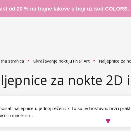
ust od 20 % na trajne lakove u boji uz kod COLORS.
tna stranica
Ukrašavanje noktiju i Nail Art
Naljepnice za n
ljepnice za nokte 2D 
pisati naljepnice u jednoj rečenici? To su jednostavni, brzi i prakti
bičniju manikuru.
.
orija
2D naljepnica
vam nudi mnoštvo najraznovrsnijih motiva,