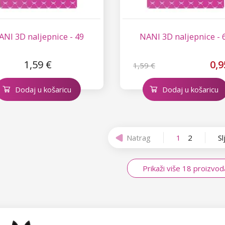
ANI 3D naljepnice - 49
NANI 3D naljepnice - 
1,59 €
0,9
1,59 €
Dodaj u košaricu
Dodaj u košaricu
Natrag
1
2
Sl
Prikaži više 18 proizvod