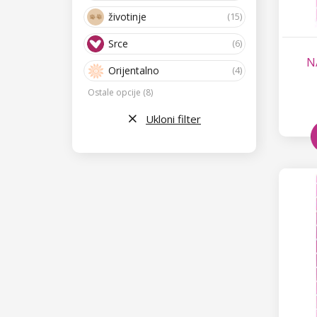
životinje
(15)
Srce
(6)
N
Orijentalno
(4)
Ostale opcije (8)
Ukloni filter