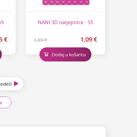
69
NANI 3D naljepnice - 55
5 €
1,09 €
1,59 €
Dodaj u košaricu
jedeći
a