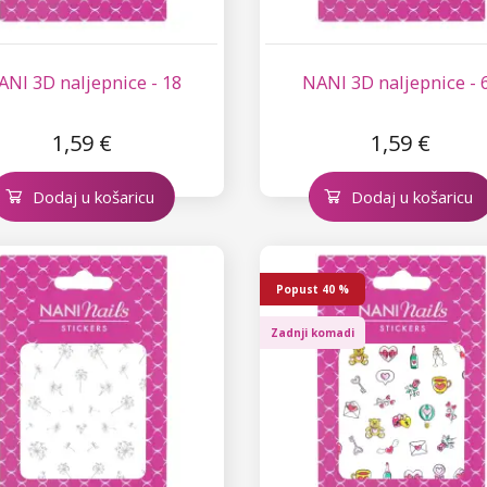
ANI 3D naljepnice - 18
NANI 3D naljepnice - 
1,59 €
1,59 €
Dodaj u košaricu
Dodaj u košaricu
Popust
40 %
Zadnji komadi