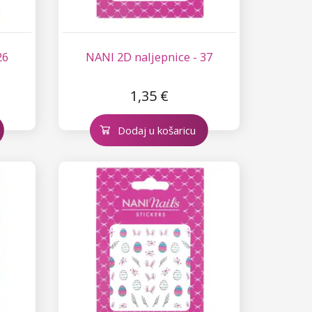
26
NANI 2D naljepnice - 37
1,35 €
Dodaj u košaricu