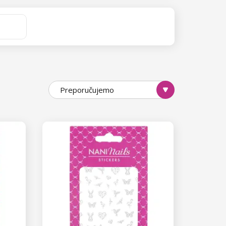
o lako kao i sa običnima, ali ćete
Preporučujemo