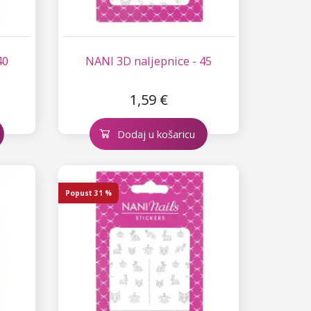
40
NANI 3D naljepnice - 45
1,59 €
Dodaj u košaricu
Popust
31 %