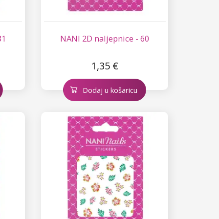
31
NANI 2D naljepnice - 60
1,35 €
Dodaj u košaricu