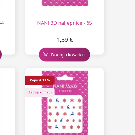
64
NANI 3D naljepnice - 65
1,59 €
Dodaj u košaricu
Popust
31 %
Zadnji komadi