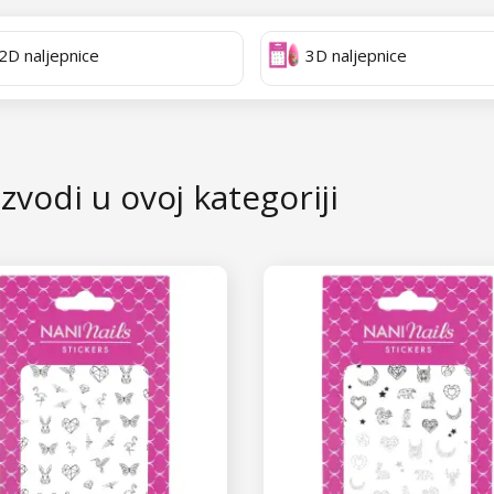
vati na bezbroj načina!
ljepnice
specifične su zbog svoje teksture. S njima se radi jednak
2D naljepnice
3D naljepnice
i sasvim poseban efekat na noktima.
? Koje ćete izabrati vi?
zvodi u ovoj kategoriji