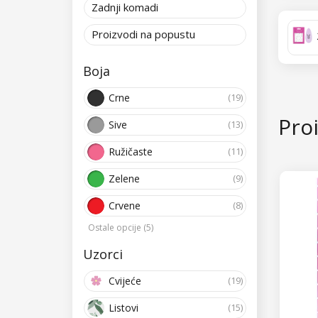
ukraša
Zadnji komadi
Proizvodi na popustu
3D na
dobit
Boja
I onda
Crne
(19)
Proi
Sive
(13)
Ružičaste
(11)
Zelene
(9)
Crvene
(8)
Ostale opcije (5)
Uzorci
Cvijeće
(19)
Listovi
(15)