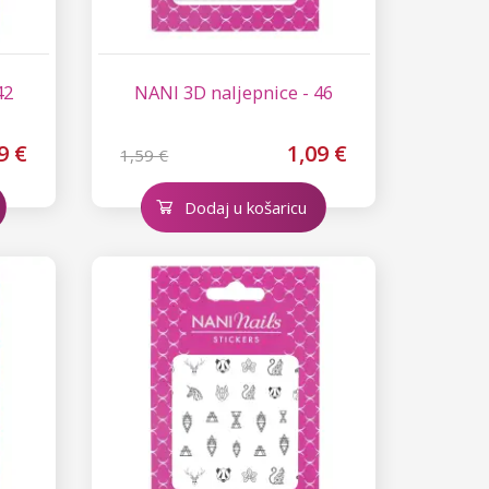
42
NANI 3D naljepnice - 46
9 €
1,09 €
1,59 €
Dodaj u košaricu