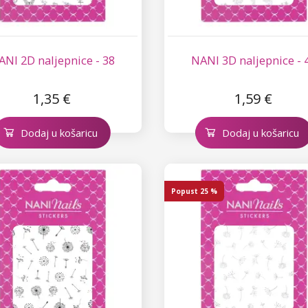
ANI 2D naljepnice - 38
NANI 3D naljepnice - 
1,35 €
1,59 €
Dodaj u košaricu
Dodaj u košaricu
Popust
25 %