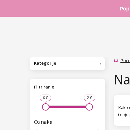
Pop
Poče
Kategorije
Na
Filtriranje
0 €
2 €
Kako o
i najo
Oznake
Kateg