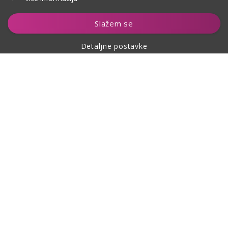
Slažem se
Detaljne postavke
O kupovini