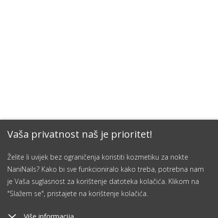
Vaša privatnost naš je prioritet!
Želite li uvijek bez ograničenja koristiti kozmetiku za nokte
NaniNails? Kako bi sve funkcioniralo kako treba, potrebna nam
je Vaša suglasnost za korištenje datoteka kolačića. Klikom na
"Slažem se", pristajete na korištenje kolačića.
Više informacija