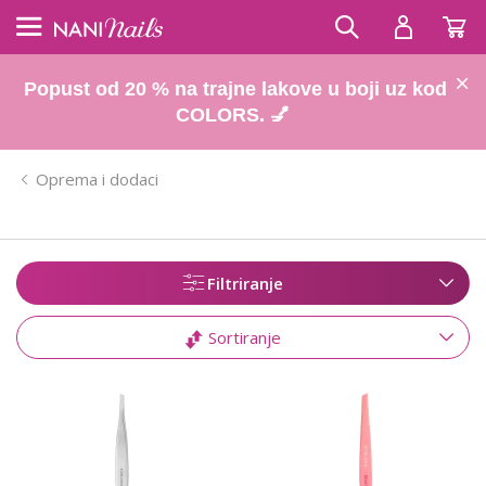
Popust od 20 % na trajne lakove u boji uz kod
COLORS. 💅
Oprema i dodaci
Filtriranje
Sortiranje