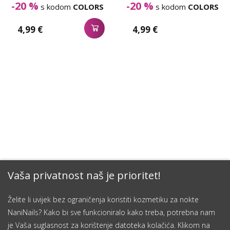
-20 %
-20 %
s kodom
COLORS
s kodom
COLORS
4,99 €
4,99 €
Vaša privatnost naš je prioritet!
Želite li uvijek bez ograničenja koristiti kozmetiku za nokte
NaniNails? Kako bi sve funkcioniralo kako treba, potrebna nam
je Vaša suglasnost za korištenje datoteka kolačića. Klikom na