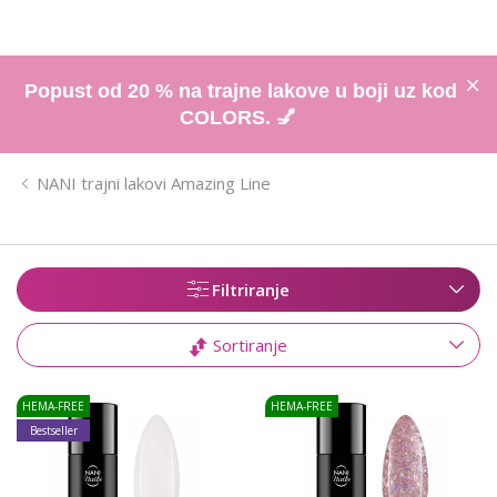
Popust od 20 % na trajne lakove u boji uz kod
COLORS. 💅
NANI trajni lakovi Amazing Line
Filtriranje
Sortiranje
HEMA-FREE
HEMA-FREE
Bestseller