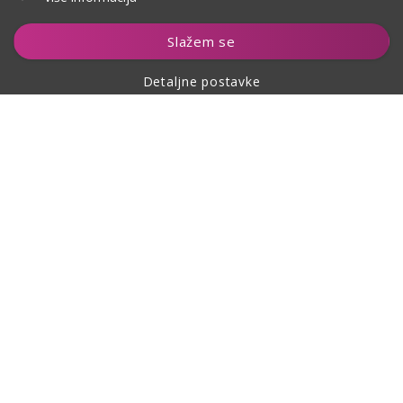
Slažem se
Detaljne postavke
O kupovini