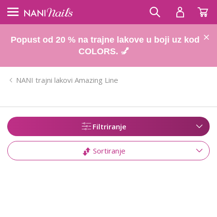
Popust od 20 % na trajne lakove u boji uz kod
COLORS. 💅
NANI trajni lakovi Amazing Line
Filtriranje
Sortiranje