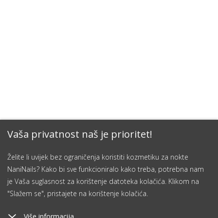
Vaša privatnost naš je prioritet!
Želite li uvijek bez ograničenja koristiti kozmetiku za nokte
NaniNails? Kako bi sve funkcioniralo kako treba, potrebna nam
je Vaša suglasnost za korištenje datoteka kolačića. Klikom na
"Slažem se", pristajete na korištenje kolačića.
Više informacija