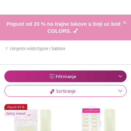
Popust od 20 % na trajne lakove u boji uz kod
COLORS. 💅
Umjetni nokti/tipse i šabloni
Filtriranje
Sortiranje
Popust
69 %
Zadnji komadi