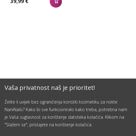
39,99 €
Vaša privatnost naš je prioritet!
Želite li uvijek bez ograničenja koristiti kozmetiku za nokte
NaniNails? Kako bi sve funkcioniralo kako treba, potrebna nam
je Vaša suglasnost za korištenje datoteka kolačića. Klikom na
"Slažem se", pristajete na korištenje kolačića.