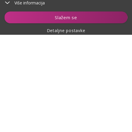
Više informacija
Slažem se
Detaljne postavke
O kupovini