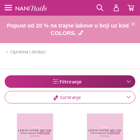
Popust od 20 % na trajne lakove u boji uz kod
COLORS. 💅
Oprema i dodaci
Filtriranje
Sortiranje