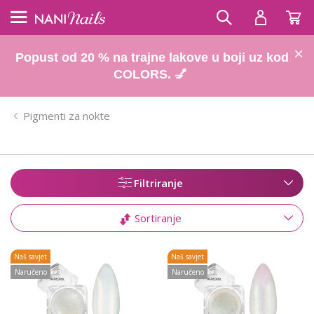
Popust od 20 % na trajne lakove u boji uz kod
COLORS. 💅
Pigmenti za nokte
Filtriranje
Sortiranje
Naš savjet
Naš savjet
Naručeno
Naručeno