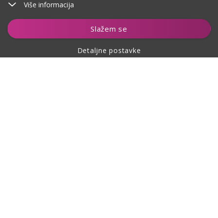
Više informacija
Slažem se
Detaljne postavke
O kupovini