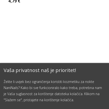
4,79 €
Vaša privatnost naš je prioritet!
Želite li uvijek bez ograničenja koristiti kozmetiku za nokte
NaniNails? Kako bi sve funkcioniralo kako treba, potrebna nam
je Vaša suglasnost za korištenje datoteka kolačića. Klikom na
"Slažem se", pristajete na korištenje kolačića.