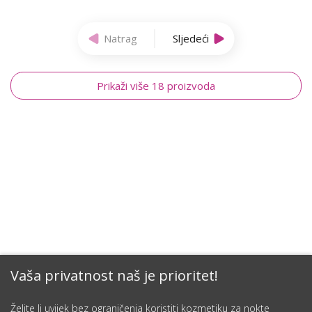
Natrag
Sljedeći
Prikaži više 18 proizvoda
Vaša privatnost naš je prioritet!
Želite li uvijek bez ograničenja koristiti kozmetiku za nokte