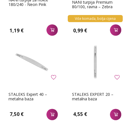
NANI turpija Premium
180/240 - Neon Pink
80/100, ravna – Zebra
Više komada, bolja cijena
1,19 €
0,99 €
STALEKS Expert 40 –
STALEKS EXPERT 20 –
metalna baza
metalna baza
7,50 €
4,55 €