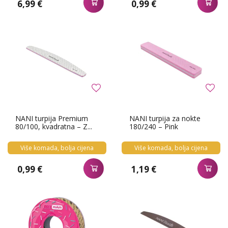
6,99 €
0,99 €
NANI turpija Premium
NANI turpija za nokte
80/100, kvadratna – Z...
180/240 – Pink
Više komada, bolja cijena
Više komada, bolja cijena
0,99 €
1,19 €