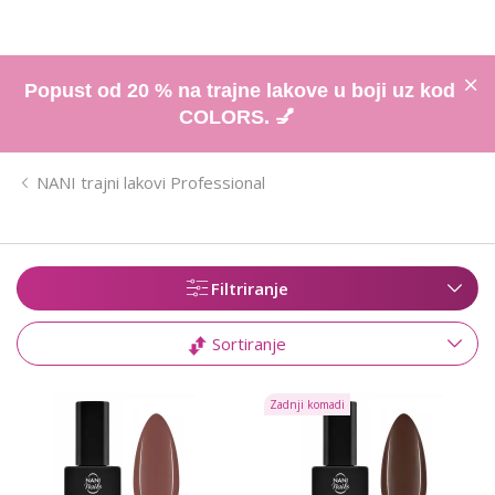
Popust od 20 % na trajne lakove u boji uz kod
COLORS. 💅
NANI trajni lakovi Professional
Filtriranje
Sortiranje
Zadnji komadi