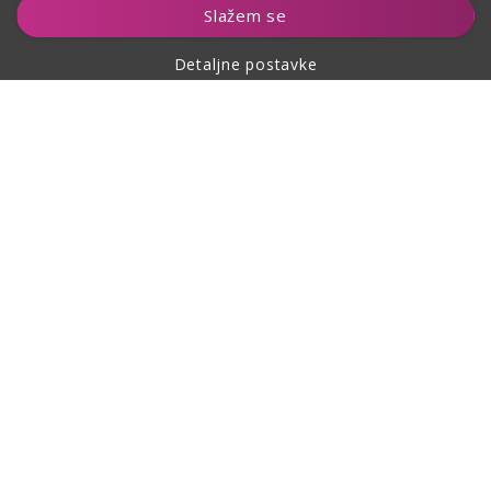
Slažem se
Detaljne postavke
O kupovini
O nama