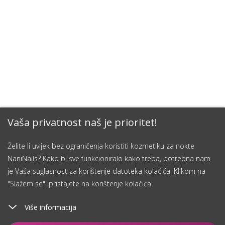
Vaša privatnost naš je prioritet!
Želite li uvijek bez ograničenja koristiti kozmetiku za nokte
NaniNails? Kako bi sve funkcioniralo kako treba, potrebna nam
je Vaša suglasnost za korištenje datoteka kolačića. Klikom na
"Slažem se", pristajete na korištenje kolačića.
Više informacija