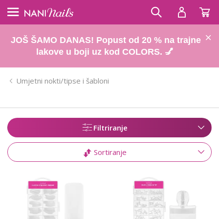
JOŠ ŠAMO DANAS! Popust od 20 % na trajne
lakove u boji uz kod COLORS. 💅
Umjetni nokti/tipse i šabloni
Filtriranje
Sortiranje