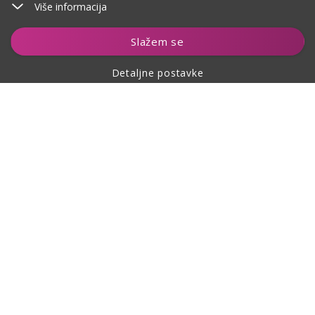
Više informacija
Slažem se
Detaljne postavke
O kupovini