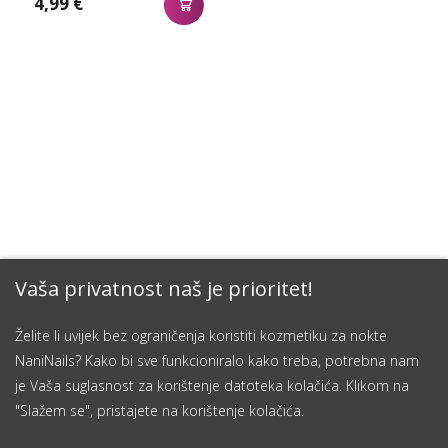
4,99 €
Vaša privatnost naš je prioritet!
Želite li uvijek bez ograničenja koristiti kozmetiku za nokte
NaniNails? Kako bi sve funkcioniralo kako treba, potrebna nam
je Vaša suglasnost za korištenje datoteka kolačića. Klikom na
"Slažem se", pristajete na korištenje kolačića.