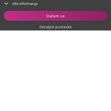
Više informacija
Dodaj u košaricu
Slažem se
Detaljne postavke
O kupovini