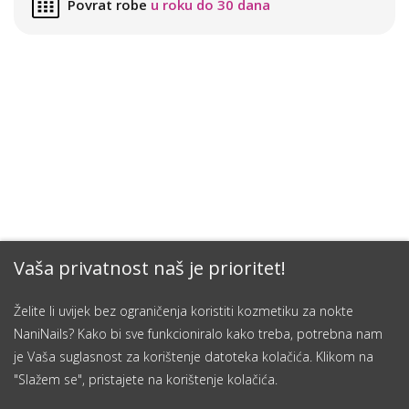
Povrat robe
u roku do 30 dana
Vaša privatnost naš je prioritet!
Želite li uvijek bez ograničenja koristiti kozmetiku za nokte
NaniNails? Kako bi sve funkcioniralo kako treba, potrebna nam
je Vaša suglasnost za korištenje datoteka kolačića. Klikom na
"Slažem se", pristajete na korištenje kolačića.