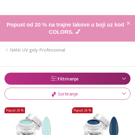
Popust od 20 % na trajne lakove u boji uz kod
COLORS. 💅
NANI UV gely Professional
Filtriranje
Sortiranje
Popust
26 %
Popust
26 %