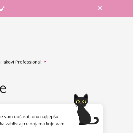
Prijava
Košarica
Savjeti
 💅
i lakovi Professional
ie
će vam dočarati onu najljepšu
eka zablistaju u bojama koje vam