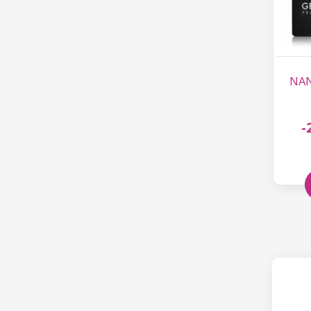
NANI
-