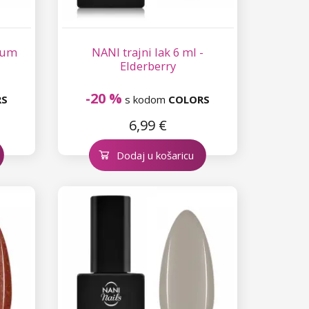
Plum
NANI trajni lak 6 ml -
Elderberry
-20 %
RS
s kodom
COLORS
6,99 €
Dodaj u košaricu