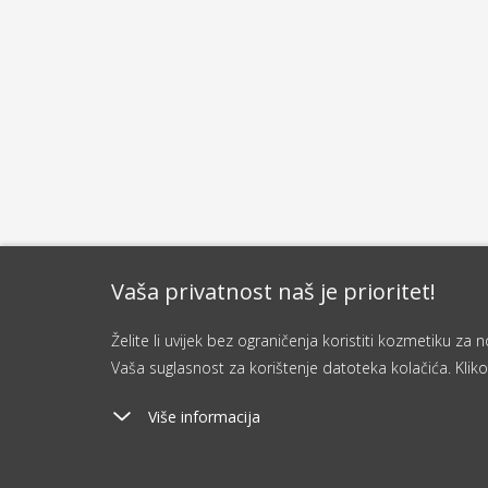
Vaša privatnost naš je prioritet!
Želite li uvijek bez ograničenja koristiti kozmetiku z
Vaša suglasnost za korištenje datoteka kolačića. Kliko
Više informacija