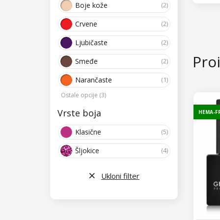
Boje kože
(2)
Crvene
(2)
Ljubičaste
(2)
Proi
Smeđe
(2)
Narančaste
(1)
Ostale opcije (3)
Vrste boja
HEMA-F
Klasične
(5)
Šljokice
(4)
Ukloni filter