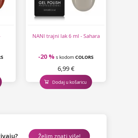
-
NANI trajni lak 6 ml - Sahara
-20 %
RS
s kodom
COLORS
6,99 €
Dodaj u košaricu
rivaju?
Želim znati više!