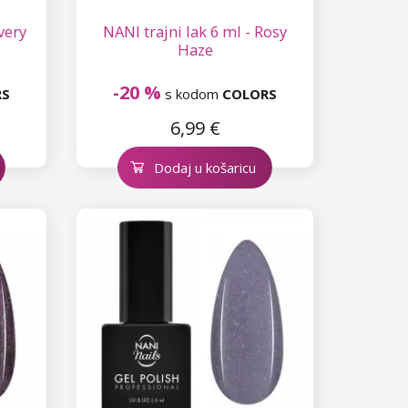
lvery
NANI trajni lak 6 ml - Rosy
Haze
-20 %
RS
s kodom
COLORS
6,99 €
Dodaj u košaricu