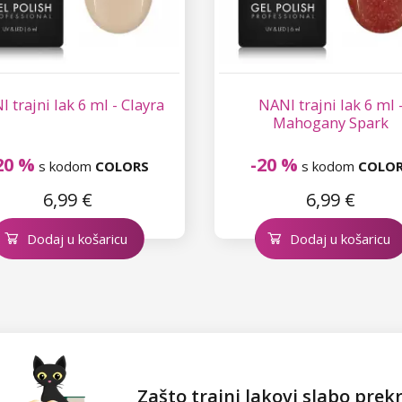
 trajni lak 6 ml - Clayra
NANI trajni lak 6 ml 
Mahogany Spark
20 %
-20 %
s kodom
COLORS
s kodom
COLO
6,99 €
6,99 €
Dodaj u košaricu
Dodaj u košaricu
Zašto trajni lakovi slabo prek