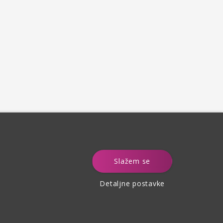
e
Slažem se
Detaljne postavke