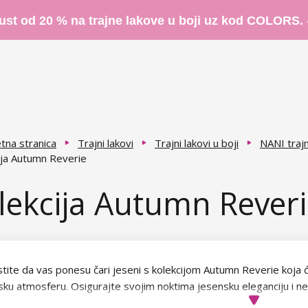
ust od 20 % na trajne lakove u boji uz kod COLORS.
tna stranica
Trajni lakovi
Trajni lakovi u boji
NANI trajn
ija Autumn Reverie
lekcija Autumn Rever
tite da vas ponesu čari jeseni s kolekcijom Autumn Reverie koja 
sku atmosferu. Osigurajte svojim noktima jesensku eleganciju i n
 neće dosaditi.