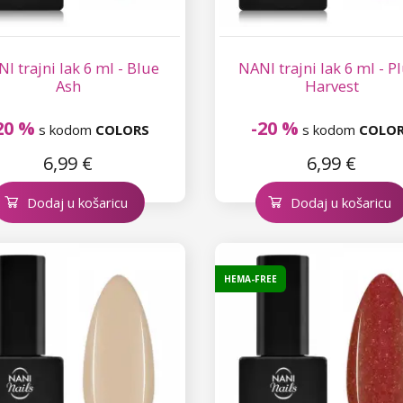
I trajni lak 6 ml - Blue
NANI trajni lak 6 ml - 
Ash
Harvest
20 %
-20 %
s kodom
COLORS
s kodom
COLO
6,99 €
6,99 €
Dodaj u košaricu
Dodaj u košaricu
HEMA-FREE