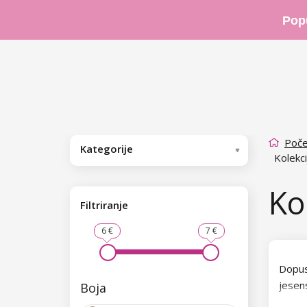
Pop
Poče
Kategorije
Kolekc
Ko
Filtriranje
6 €
7 €
Dopus
jesen
Boja
nikada