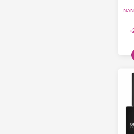
NANI
-