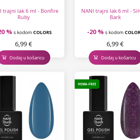
 trajni lak 6 ml - Bonfire
NANI trajni lak 6 ml - Si
Ruby
Bark
20 %
-20 %
s kodom
COLORS
s kodom
COLO
6,99 €
6,99 €
Dodaj u košaricu
Dodaj u košaricu
HEMA-FREE