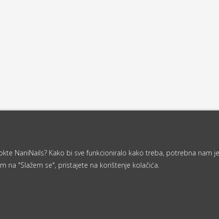
a nokte NaniNails? Kako bi sve funkcioniralo kako treba, potrebna nam j
m na "Slažem se", pristajete na korištenje kolačića.