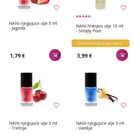
NANI njegujuće ulje 5 ml
NANI hranjivo ulje 10 ml
- Jagoda
- Simply Pure
Više komada, bolja cijena
1,79 €
3,99 €
NANI njegujuće ulje 5 ml
NANI njegujuće ulje 5 ml
- Trešnja
- Vanilija