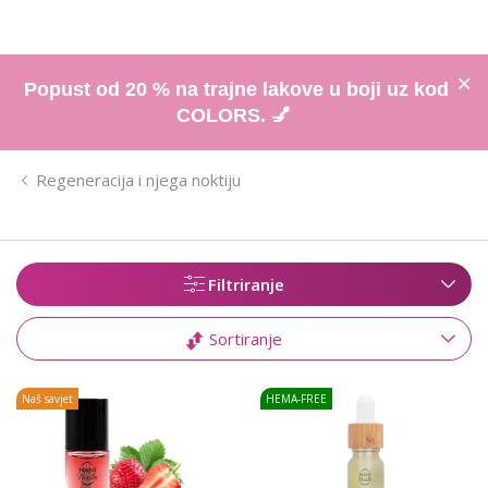
Popust od 20 % na trajne lakove u boji uz kod
COLORS. 💅
Regeneracija i njega noktiju
Filtriranje
Sortiranje
Naš savjet
HEMA-FREE