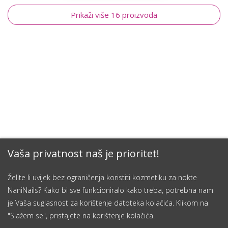
Prikaži više 16 proizvoda
Vaša privatnost naš je prioritet!
Želite li uvijek bez ograničenja koristiti kozmetiku za nokte
NaniNails? Kako bi sve funkcioniralo kako treba, potrebna nam
je Vaša suglasnost za korištenje datoteka kolačića. Klikom na
"Slažem se", pristajete na korištenje kolačića.