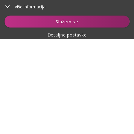
Više informacija
Slažem se
Detaljne postavke
O kupovini