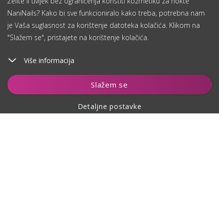
Želite li uvijek bez ograničenja koristiti kozmetiku za nokte
NaniNails? Kako bi sve funkcioniralo kako treba, potrebna nam
je Vaša suglasnost za korištenje datoteka kolačića. Klikom na
"Slažem se", pristajete na korištenje kolačića.
Više informacija
Dodaj u košaricu
Slažem se
Detaljne postavke