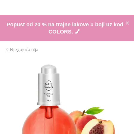
Popust od 20 % na trajne lakove u boji uz kod
COLORS. 💅
Njegujuća ulja