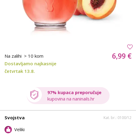
6,99 €
Na zalihi
> 10 kom
Dostavljamo najkasnije
četvrtak 13.8.
97% kupaca preporučuje
kupovina na naninails.hr
Svojstva
Kat. br.: 0100/12
Veliki