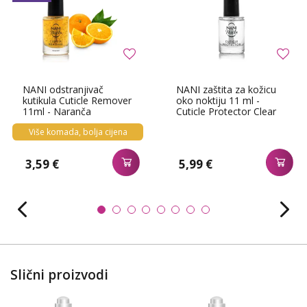
NANI odstranjivač
NANI zaštita za kožicu
kutikula Cuticle Remover
oko noktiju 11 ml -
11ml - Naranča
Cuticle Protector Clear
Više komada, bolja cijena
3,59 €
5,99 €
Slični proizvodi