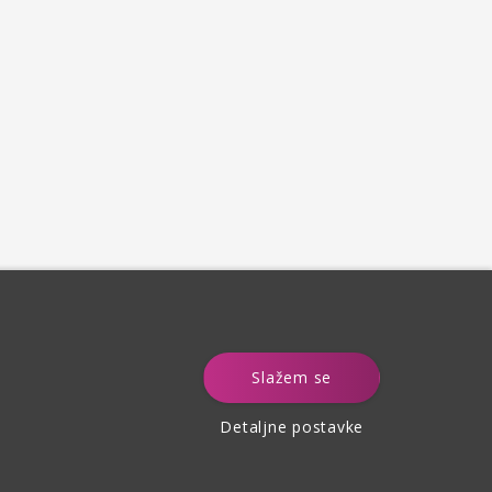
e
Slažem se
Detaljne postavke