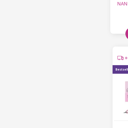
NANI
0 
Bestsel