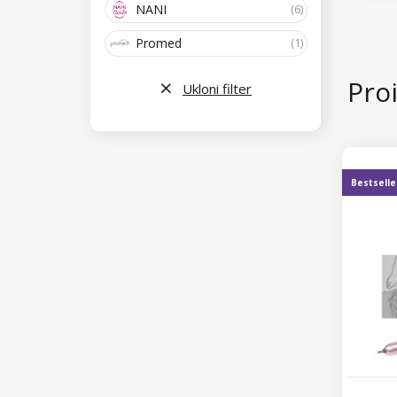
NANI
(6)
Promed
(1)
Proi
Ukloni filter
Bestselle