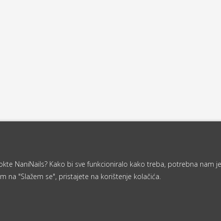
a nokte NaniNails? Kako bi sve funkcioniralo kako treba, potrebna nam j
m na "Slažem se", pristajete na korištenje kolačića.