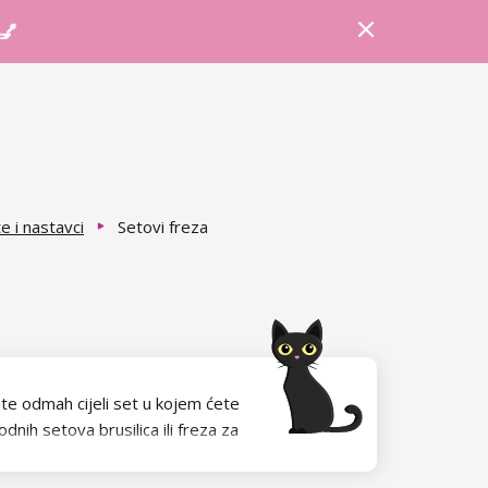
Prijava
Košarica
Savjeti
 💅
e i nastavci
Setovi freza
te odmah cijeli set u kojem ćete
nih setova brusilica ili freza za