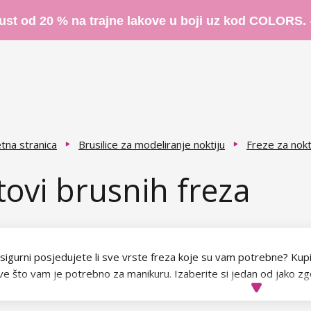
ust od 20 % na trajne lakove u boji uz kod COLORS.
tna stranica
Brusilice za modeliranje noktiju
Freze za nokt
tovi brusnih freza
 sigurni posjedujete li sve vrste freza koje su vam potrebne? Kupi
ve što vam je potrebno za manikuru. Izaberite si jedan od jako zgod
nje.