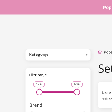
Pop
Poče
Kategorije
Se
Filtriranje
17 €
60 €
Niste
naći s
Brend
polira