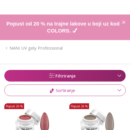
Popust od 20 % na trajne lakove u boji uz kod
COLORS. 💅
NANI UV gely Professional
Filtriranje
Sortiranje
Popust
26 %
Popust
26 %