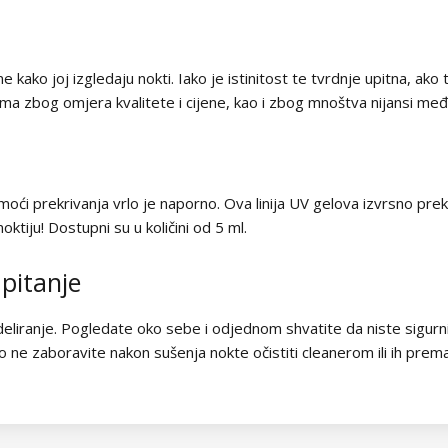
ko joj izgledaju nokti. Iako je istinitost te tvrdnje upitna, ako 
ma zbog omjera kvalitete i cijene, kao i zbog mnoštva nijansi me
e moći prekrivanja vrlo je naporno. Ova linija UV gelova izvrsno pre
noktiju! Dostupni su u količini od 5 ml.
 pitanje
eliranje. Pogledate oko sebe i odjednom shvatite da niste sigurni 
o ne zaboravite nakon sušenja nokte očistiti cleanerom ili ih prema