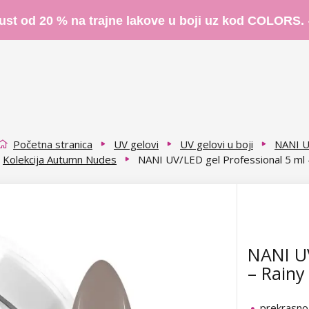
ust od 20 % na trajne lakove u boji uz kod COLORS.
Početna stranica
UV gelovi
UV gelovi u boji
NANI U
Kolekcija Autumn Nudes
NANI UV/LED gel Professional 5 ml 
NANI UV
– Rainy
prekrasno