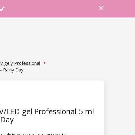
Prijava
Košarica
Savjeti
 💅
V gely Professional
– Rainy Day
/LED gel Professional 5 ml
 Day
 prekrivanje u dva
savršen sjaj