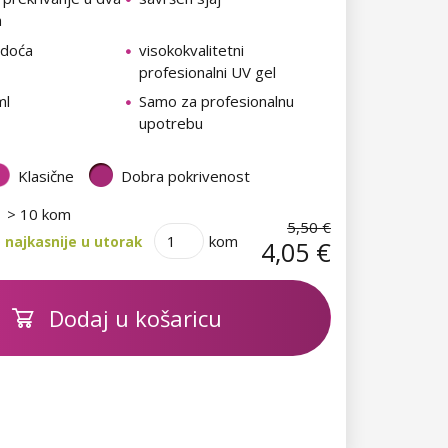
a
rdoća
visokokvalitetni
profesionalni UV gel
ml
Samo za profesionalnu
upotrebu
Klasične
Dobra pokrivenost
> 10 kom
5,50 €
kom
 najkasnije u utorak
4,05 €
Dodaj u košaricu