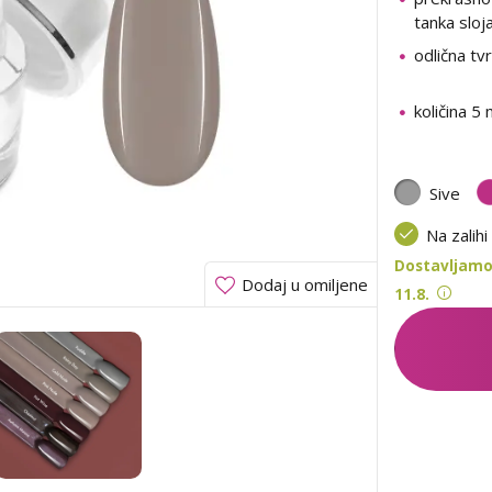
tanka sloj
odlična tv
količina 5 
Sive
Na zalihi
Dostavljamo
Dodaj u omiljene
11.8.