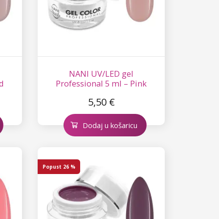
NANI UV/LED gel
ld
Professional 5 ml – Pink
Nude
5,50 €
Dodaj u košaricu
Popust
26 %