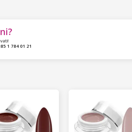
ni?
vati!
85 1 784 01 21