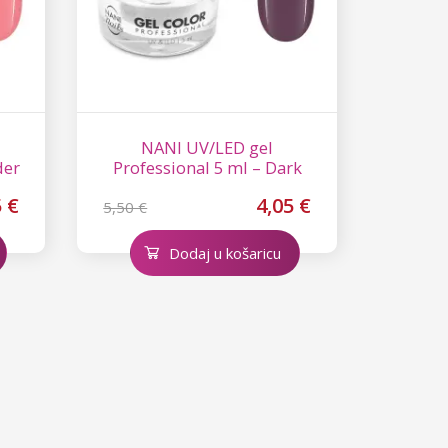
NANI UV/LED gel
der
Professional 5 ml – Dark
Clover
5 €
4,05 €
5,50 €
Dodaj u košaricu