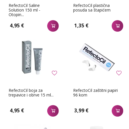
RefectoCil Saline
RefectoCil plastična
Solution 150 ml -
posuda sa štapićem
Otopin...
4,95 €
1,35 €
RefectoCil boja za
RefectoCil zaštitni papiri
trepavice i obrve 15 ml...
96 kom
4,95 €
3,99 €