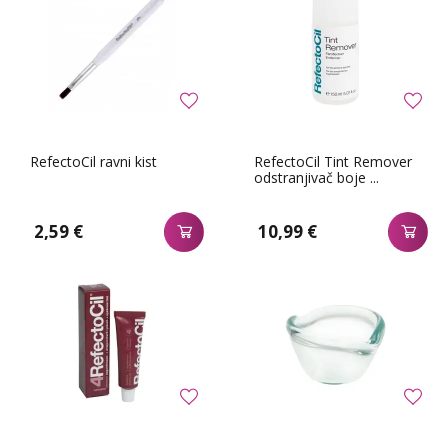
RefectoCil ravni kist
RefectoCil Tint Remover
odstranjivač boje ...
2,59 €
10,99 €