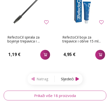
RefectoCil spirala za
RefectoCil boja za
bojenje trepavica i ...
trepavice i obrve 15 ml...
1,19 €
4,95 €
Natrag
Sljedeći
Prikaži više 18 proizvoda