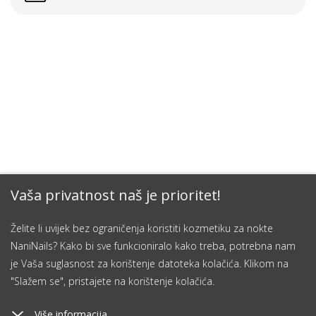
Vaša privatnost naš je prioritet!
Želite li uvijek bez ograničenja koristiti kozmetiku za nokte
NaniNails? Kako bi sve funkcioniralo kako treba, potrebna nam
je Vaša suglasnost za korištenje datoteka kolačića. Klikom na
"Slažem se", pristajete na korištenje kolačića.
Više informacija