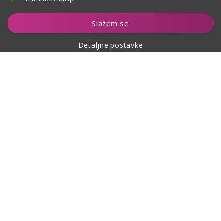
Dodaj u košaricu
Slažem se
Detaljne postavke
O kupovini