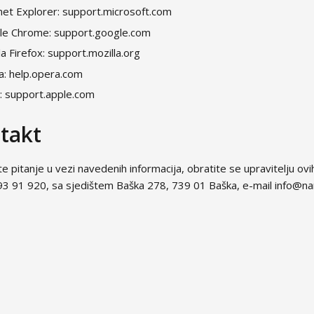
net Explorer: support.microsoft.com
le Chrome: support.google.com
la Firefox: support.mozilla.org
: help.opera.com
i: support.apple.com
takt
e pitanje u vezi navedenih informacija, obratite se upravitelju ovih 
3 91 920, sa sjedištem Baška 278, 739 01 Baška, e-mail info@nani