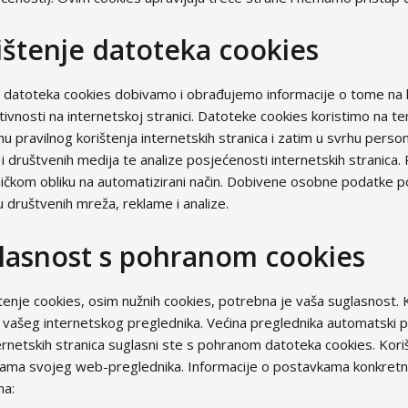
ištenje datoteka cookies
atoteka cookies dobivamo i obrađujemo informacije o tome na koji
tivnosti na internetskoj stranici. Datoteke cookies koristimo na t
hu pravilnog korištenja internetskih stranica i zatim u svrhu person
 i društvenih medija te analize posjećenosti internetskih strani
ničkom obliku na automatizirani način. Dobivene osobne podatke
 društvenih mreža, reklame i analize.
lasnost s pohranom cookies
tenje cookies, osim nužnih cookies, potrebna je vaša suglasnost. 
vašeg internetskog preglednika. Većina preglednika automatski p
ernetskih stranica suglasni ste s pohranom datoteka cookies. Korišt
ama svojeg web-preglednika. Informacije o postavkama konkretn
a: