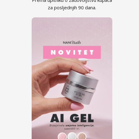
Kolekcija Romantic Sunset
za posljednjih 90 dana.
Kolekcija Paradise Dream
Kolekcija Ocean Drive
Kolekcija Pure Beauty
Kolekcija Cupcake
Kolekcija Time to Warm Up
Kolekcija Let It Snow!
Kolekcija Heartbeat
Kolekcija Princess