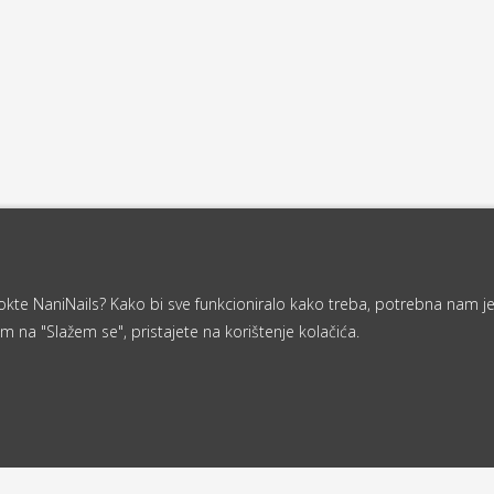
a nokte NaniNails? Kako bi sve funkcioniralo kako treba, potrebna nam j
m na "Slažem se", pristajete na korištenje kolačića.