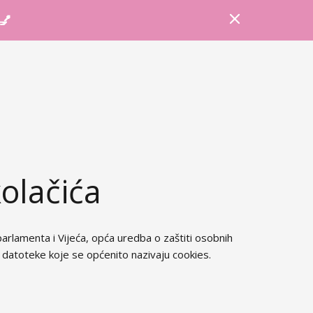
Prijava
Košarica
Savjeti
 💅
kolačića
lamenta i Vijeća, opća uredba o zaštiti osobnih
datoteke koje se općenito nazivaju cookies.