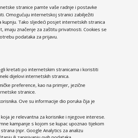
rnetske stranice pamte vaše radnje i postavke
ti. Omogućuju internetskoj stranici zabilježiti
za kupnju. Tako sljedeći posjet internetskih stranica
t, imaju značenje za zaštitu privatnosti. Cookies se
upotrebu podataka za prijavu.
kretati po internetskim stranicama i koristiti
eki dijelovi internetskih stranica.
ničke preference, kao na primjer, jezične
ernetske stranice.
orisnika. Ove su informacije dio poruka čija je
 koja je relevantna za korisnike i njegove interese.
eklamne kampanje s kojom se kupac upoznao tijekom
 strana (npr. Google Analytics za analizu
anju ili zapisivanju ovih podataka.