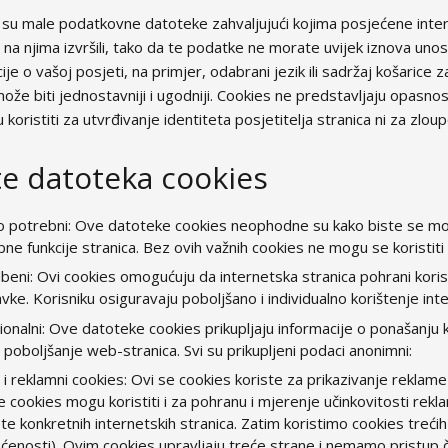
 su male podatkovne datoteke zahvaljujući kojima posjećene inte
 na njima izvršili, tako da te podatke ne morate uvijek iznova unosi
ije o vašoj posjeti, na primjer, odabrani jezik ili sadržaj košarice 
ože biti jednostavniji i ugodniji. Cookies ne predstavljaju opasnos
koristiti za utvrđivanje identiteta posjetitelja stranica ni za zlo
te datoteka cookies
 potrebni: Ove datoteke cookies neophodne su kako biste se mogli 
ne funkcije stranica. Bez ovih važnih cookies ne mogu se koristiti n
beni: Ovi cookies omogućuju da internetska stranica pohrani koris
vke. Korisniku osiguravaju poboljšano i individualno korištenje int
ionalni: Ove datoteke cookies prikupljaju informacije o ponašanju k
 poboljšanje web-stranica. Svi su prikupljeni podaci anonimni:
ni i reklamni cookies: Ovi se cookies koriste za prikazivanje reklame
e cookies mogu koristiti i za pohranu i mjerenje učinkovitosti r
te konkretnih internetskih stranica. Zatim koristimo cookies trećih
ćenosti). Ovim cookies upravljaju treće strane i nemamo pristup čit