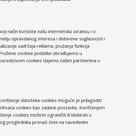
 način koristite našu internetsku stranicu i o
emelju opravdanog interesa i dobivene suglasnosti i
alizacije sadržaja reklama, pružanja funkcija
ca. Pružene osobne podatke obrađujemo u
 posredstvom cookies dajemo našim partnerima u
Korištenje datoteka cookies moguće je prilagoditi
rihvaća cookies kao zadane postavke. Korištenjem
enje cookies možete ograničiti ili blokirati u
og preglednika pronaći ćete na navedenim