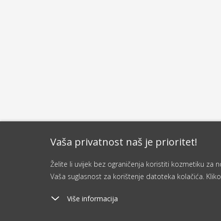
Vaša privatnost naš je prioritet!
Želite li uvijek bez ograničenja koristiti kozmetiku z
Vaša suglasnost za korištenje datoteka kolačića. Kliko
Više informacija