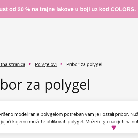
ust od 20 % na trajne lakove u boji uz kod COLORS.
tna stranica
Polygelovi
Pribor za polygel
ibor za polygel
vršeno modeliranje polygelom potreban vam je i ostali pribor. Nužn
jujući kojemu možete oblikovati polygel. Možete ga nanijeti na noka
ršen oblik preporučujemo vam korisiti šablone
Dual Forms
, zahvalj
ovane nokte odmah nakon otvrdnjavanja pod
UV/LED lampom
. Za