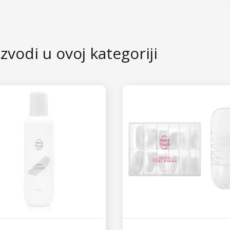
ručujemo vam naš
kist s metalnom lopaticom
.
zvodi u ovoj kategoriji