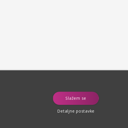
e
Slažem se
Detaljne postavke