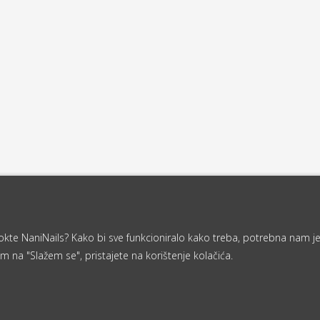
a nokte NaniNails? Kako bi sve funkcioniralo kako treba, potrebna nam j
m na "Slažem se", pristajete na korištenje kolačića.