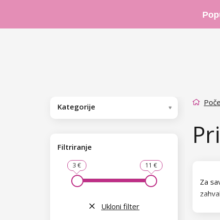
Pop
Poče
Kategorije
Pr
Filtriranje
3 €
11 €
Za sa
zahval
i sav
Ukloni filter
oblik