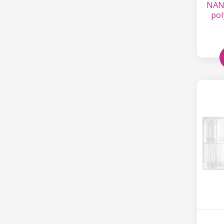
NANI
pol