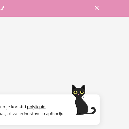
Prijava
Košarica
Savjeti
 💅
o je koristiti
polyliquid
,
t, ali za jednostavniju aplikaciju
ujući kojima ćete imati prelijepo
 lako nanošenje i razmazivanje