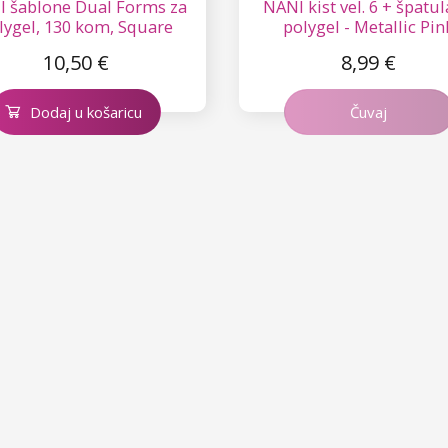
 šablone Dual Forms za
NANI kist vel. 6 + špatul
lygel, 130 kom, Square
polygel - Metallic Pin
10,50 €
8,99 €
Dodaj u košaricu
Čuvaj