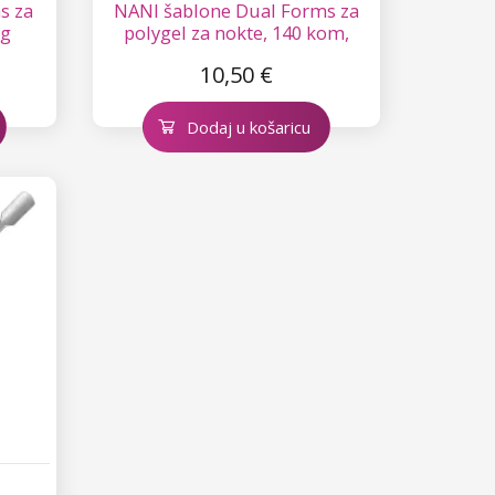
s za
NANI šablone Dual Forms za
ng
polygel za nokte, 140 kom,
Ballerina
10,50 €
Dodaj u košaricu