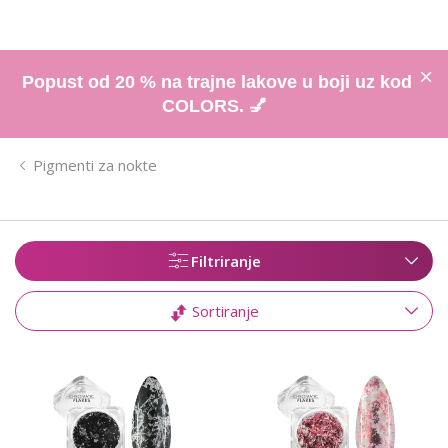
Popust od 20 % na trajne lakove u boji uz kod
COLORS. 💅
Pigmenti za nokte
Filtriranje
Sortiranje