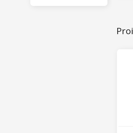
Ako v
ćete 
liquid
Proi