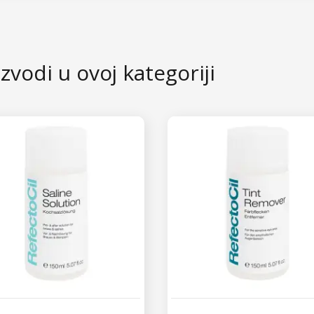
eć imate umjetne trepavice i želite ih ukloniti, najprije primijen
umjetne trepavice pažljivo ukloniti. U našoj ponudi naći ćete vi
a ili kreme.
zvodi u ovoj kategoriji