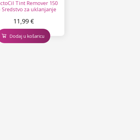
ctoCil Tint Remover 150
- Sredstvo za uklanjanje
boje, Intense Browns
11,99 €
Dodaj u košaricu