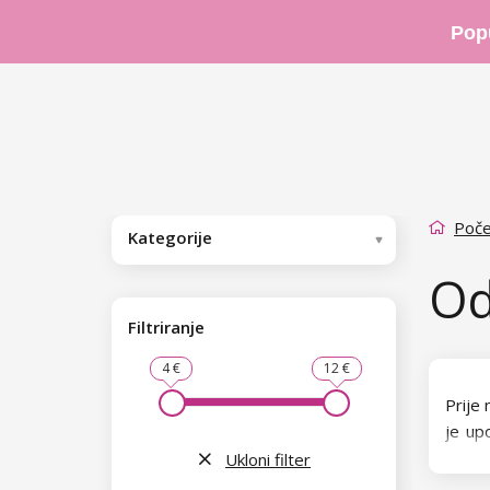
Pop
Poče
Kategorije
Od
Filtriranje
4 €
12 €
Prije
je upo
farban
Ukloni filter