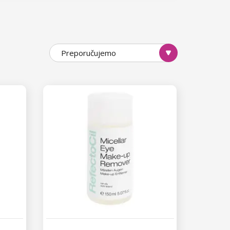
ite
remover
, zahvaljujući kojemu
še vrsta removera: u obliku gela,
Preporučujemo