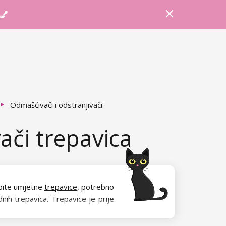
Prijava
Košarica
Savjeti
 💅
Odmašćivači i odstranjivači
ači trepavica
jepite umjetne
trepavice
, potrebno
nih trepavica. Trepavice je prije
i učinak.