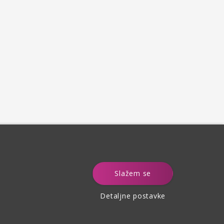
e
Slažem se
Detaljne postavke