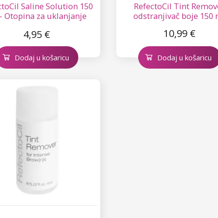
toCil Saline Solution 150
RefectoCil Tint Remov
- Otopina za uklanjanje
odstranjivač boje 150 
noće s obrva i trepavica
10,99 €
4,95 €
Dodaj u košaricu
Dodaj u košaricu