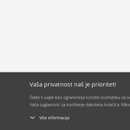
Vaša privatnost naš je prioritet!
Želite li uvijek bez ograničenja koristiti kozmetiku z
Vaša suglasnost za korištenje datoteka kolačića. Kliko
Više informacija