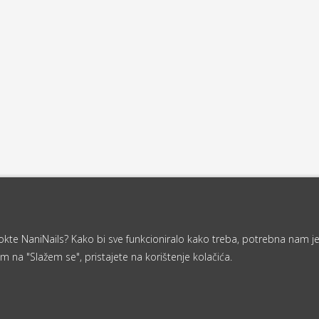
a nokte NaniNails? Kako bi sve funkcioniralo kako treba, potrebna nam j
m na "Slažem se", pristajete na korištenje kolačića.