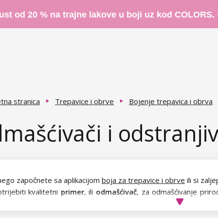
ust od 20 % na trajne lakove u boji uz kod COLORS.
tna stranica
Trepavice i obrve
Bojenje trepavica i obrva
mašćivači i odstranjiv
 nego započnete sa aplikacijom
boja za trepavice i obrve
ili si zal
trijebiti kvalitetni
primer
, ili
odmašćivač
,
za odmašćivanje prirod
ja i produljivanja potrebno odmastiti kako biste dobili 100% željen