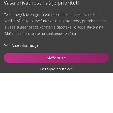
Vaša privatnost naš je prioritet!
Želite li uvijek bez ograničenja koristiti kozmetiku za nokte
NaniNails? Kako bi sve funkcioniralo kako treba, potrebna nam
je Vaša suglasnost za korištenje datoteka kolačića. Klikom na
"Slažem se", pristajete na korištenje kolačića.
Više informacija
Slažem se
Detaljne postavke