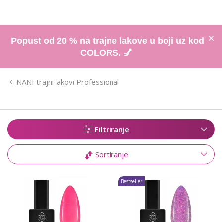
Popust od 20 % na trajne lakove u boji uz kod
COLORS. 💅
NANI trajni lakovi Professional
Filtriranje
Sortiranje
Bestseller