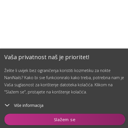
Vaša privatnost naš je prioritet!
Želite li uvijek bez ograničenja koristiti kozmetiku za nokte
NaniNails? Kako bi sve funkcioniralo kako treba, potrebna nam je
Vaša suglasnost za korištenje datoteka kolačića. Klikom na
"Slažem se", pristajete na korištenje kolačića.
Više informacija
Dodaj u košaricu
Slažem se