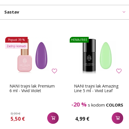
Sastav
Popust
39 %
HEMA-FREE
Zadnji komadi
NANI trajni lak Premium
NANI trajni lak Amazing
6 ml - Vivid Violet
Line 5 ml - Vivid Leaf
-20 %
s kodom
COLORS
8,99 €
5,50 €
4,99 €