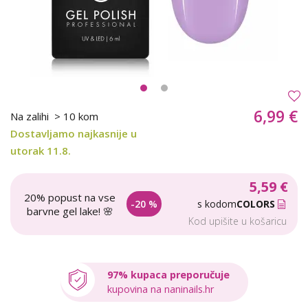
6,99 €
Na zalihi
> 10 kom
Dostavljamo najkasnije u
utorak 11.8.
5,59 €
20% popust na vse
-20 %
s kodom
COLORS
barvne gel lake! 🌸
Kod upišite u košaricu
97% kupaca preporučuje
kupovina na naninails.hr