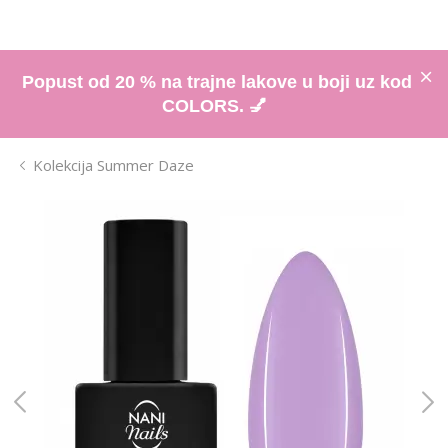
Popust od 20 % na trajne lakove u boji uz kod
COLORS. 💅
Kolekcija Summer Daze