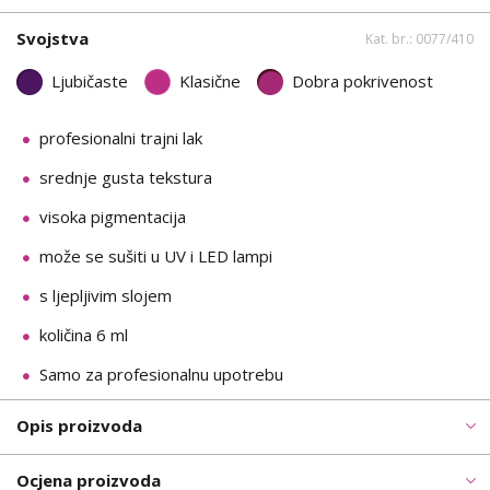
Svojstva
Kat. br.: 0077/410
Ljubičaste
Klasične
Dobra pokrivenost
profesionalni trajni lak
srednje gusta tekstura
visoka pigmentacija
može se sušiti u UV i LED lampi
s ljepljivim slojem
količina 6 ml
Samo za profesionalnu upotrebu
Opis proizvoda
Ocjena proizvoda