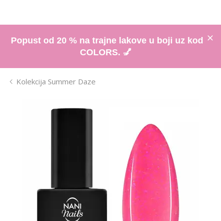
Popust od 20 % na trajne lakove u boji uz kod
COLORS. 💅
Kolekcija Summer Daze