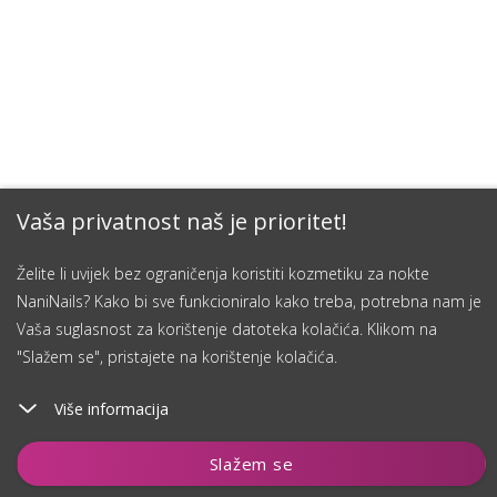
Vaša privatnost naš je prioritet!
Želite li uvijek bez ograničenja koristiti kozmetiku za nokte
NaniNails? Kako bi sve funkcioniralo kako treba, potrebna nam je
Vaša suglasnost za korištenje datoteka kolačića. Klikom na
"Slažem se", pristajete na korištenje kolačića.
Više informacija
Dodaj u košaricu
Slažem se