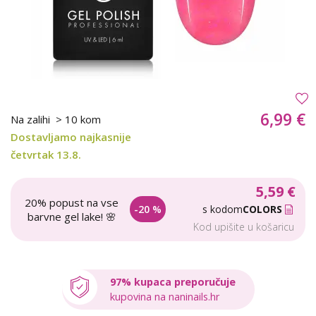
6,99 €
Na zalihi
> 10 kom
Dostavljamo najkasnije
četvrtak 13.8.
5,59 €
20% popust na vse
-20 %
s kodom
COLORS
barvne gel lake! 🌸
Kod upišite u košaricu
97% kupaca preporučuje
kupovina na naninails.hr