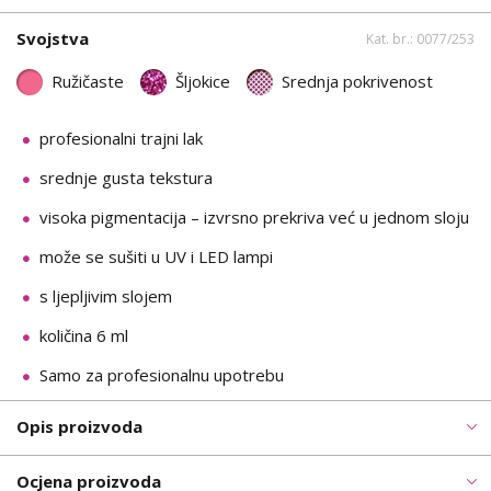
Svojstva
Kat. br.: 0077/253
Ružičaste
Šljokice
Srednja pokrivenost
profesionalni trajni lak
srednje gusta tekstura
visoka pigmentacija – izvrsno prekriva već u jednom sloju
može se sušiti u UV i LED lampi
s ljepljivim slojem
količina 6 ml
Samo za profesionalnu upotrebu
Opis proizvoda
Ocjena proizvoda