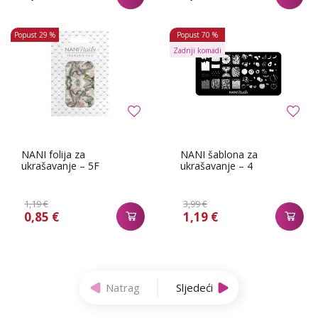
Popust
29 %
Popust
70 %
Zadnji komadi
NANI folija za
NANI šablona za
ukrašavanje – 5F
ukrašavanje – 4
1,19 €
3,99 €
0,85 €
1,19 €
Natrag
Sljedeći