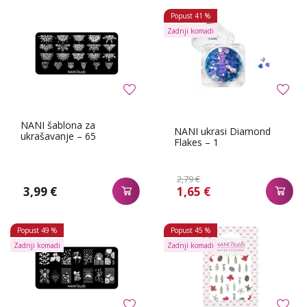
Popust
41 %
Zadnji komadi
NANI šablona za
NANI ukrasi Diamond
ukrašavanje – 65
Flakes – 1
2,79 €
3,99 €
1,65 €
Popust
49 %
Popust
45 %
Zadnji komadi
Zadnji komadi