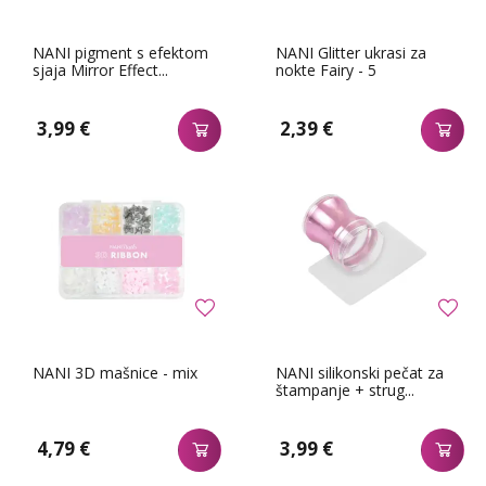
NANI pigment s efektom
NANI Glitter ukrasi za
sjaja Mirror Effect...
nokte Fairy - 5
3,99 €
2,39 €
NANI 3D mašnice - mix
NANI silikonski pečat za
štampanje + strug...
4,79 €
3,99 €