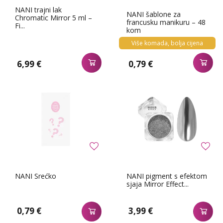
NANI trajni lak
NANI šablone za
Chromatic Mirror 5 ml –
francusku manikuru – 48
Fi...
kom
Više komada, bolja cijena
6,99 €
0,79 €
NANI Srećko
NANI pigment s efektom
sjaja Mirror Effect...
0,79 €
3,99 €