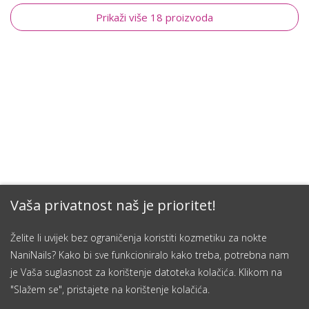
Prikaži više 18 proizvoda
Vaša privatnost naš je prioritet!
Želite li uvijek bez ograničenja koristiti kozmetiku za nokte
NaniNails? Kako bi sve funkcioniralo kako treba, potrebna nam
je Vaša suglasnost za korištenje datoteka kolačića. Klikom na
"Slažem se", pristajete na korištenje kolačića.