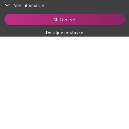
Više informacija
Slažem se
Detaljne postavke
O kupovini