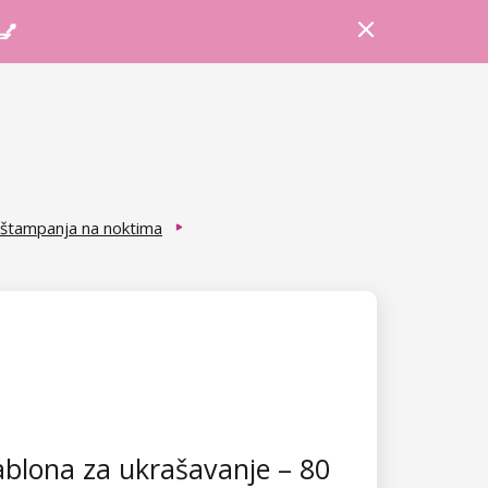
Prijava
Košarica
Savjeti
 💅
štampanja na noktima
blona za ukrašavanje – 80