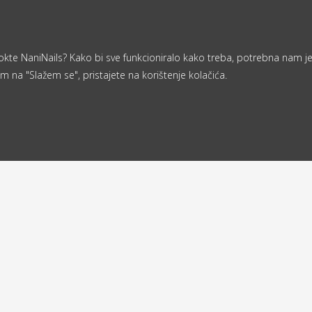
a nokte NaniNails? Kako bi sve funkcioniralo kako treba, potrebna nam j
m na "Slažem se", pristajete na korištenje kolačića.
Od 40 €
ljemo u roku
besplatna
d 24 sata
dostava