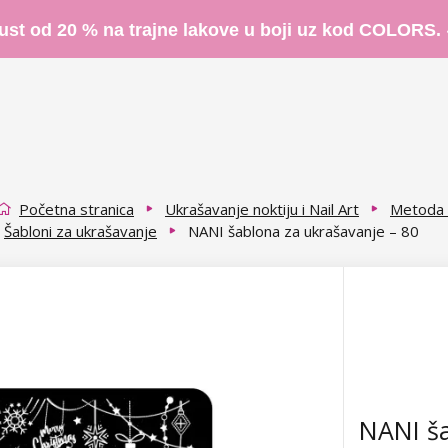
ust od 20 % na trajne lakove u boji uz kod COLORS.
Početna stranica
Ukrašavanje noktiju i Nail Art
Metoda 
Šabloni za ukrašavanje
NANI šablona za ukrašavanje – 80
NANI ša