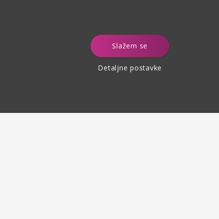
e
Slažem se
Detaljne postavke
Povrat robe
do 30 dana