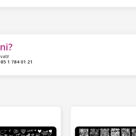
ni?
vati!
85 1 784 01 21