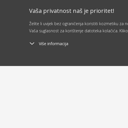
Vaša privatnost naš je prioritet!
Želite li uvijek bez ograničenja koristiti kozmetiku z
Vaša suglasnost za korištenje datoteka kolačića. Kliko
Više informacija
Poštarina
Ša
od 2.9 €
o