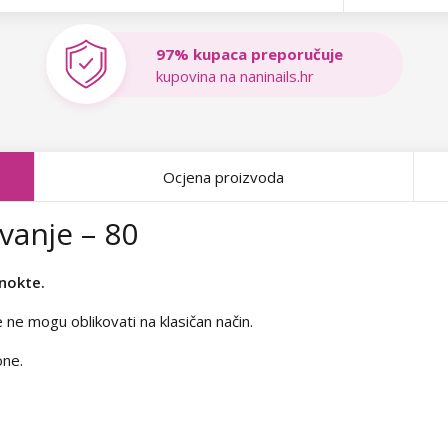
97% kupaca preporučuje
kupovina na naninails.hr
Ocjena proizvoda
vanje – 80
 nokte.
e ne mogu oblikovati na klasičan način.
one.