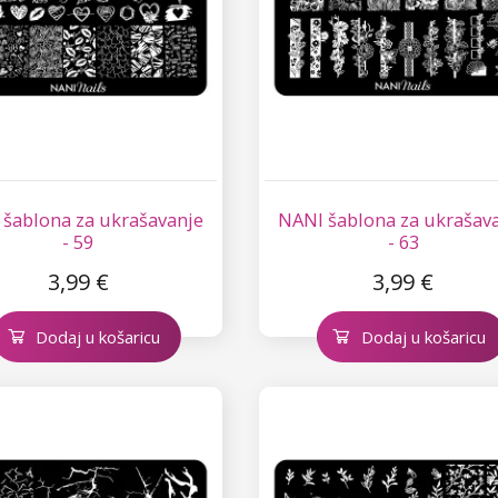
šablona za ukrašavanje
NANI šablona za ukrašav
- 59
- 63
3,99 €
3,99 €
Dodaj u košaricu
Dodaj u košaricu