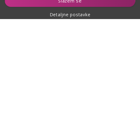
Slažem se
Detaljne postavke
O kupovini
O nama