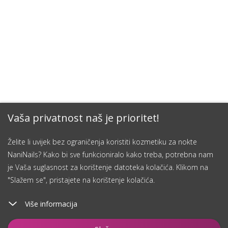
Vaša privatnost naš je prioritet!
Želite li uvijek bez ograničenja koristiti kozmetiku za nokte
NaniNails? Kako bi sve funkcioniralo kako treba, potrebna nam
je Vaša suglasnost za korištenje datoteka kolačića. Klikom na
"Slažem se", pristajete na korištenje kolačića.
Više informacija