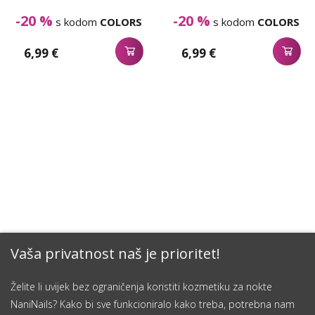
-20 %
-20 %
s kodom
COLORS
s kodom
COLORS
6,99 €
6,99 €
Vaša privatnost naš je prioritet!
Želite li uvijek bez ograničenja koristiti kozmetiku za nokte
NaniNails? Kako bi sve funkcioniralo kako treba, potrebna nam