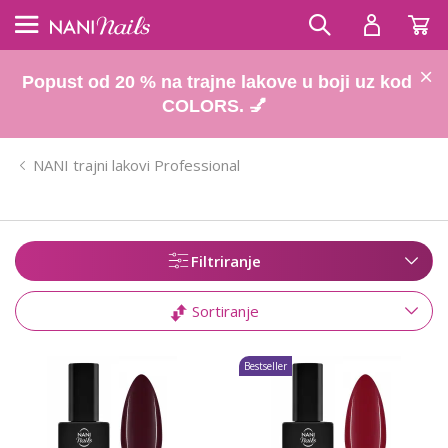
Popust od 20 % na trajne lakove u boji uz kod
COLORS. 💅
NANI trajni lakovi Professional
Filtriranje
Sortiranje
Bestseller