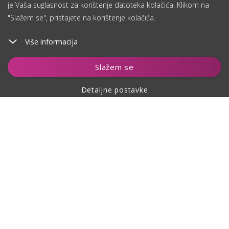
je Vaša suglasnost za korištenje datoteka kolačića. Klikom na
"Slažem se", pristajete na korištenje kolačića.
Više informacija
Slažem se
Detaljne postavke