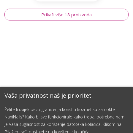
Prikaži više 18 proizvoda
Vaša privatnost naš je prioritet!
Želite li uvijek bez ograničenja koristiti kozmetiku za nokte
NaniNails? Kako bi sve funkcioniralo kako treba, potrebna nam
je Vaša suglasnost za korištenje datoteka kolačića. Klikom na
"Slažem se", pristajete na korištenje kolačića.