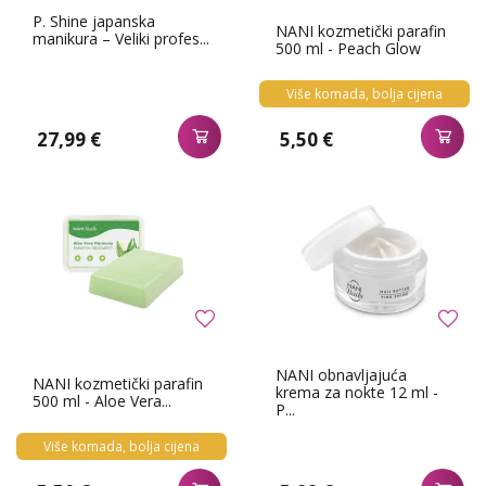
P. Shine japanska
NANI kozmetički parafin
manikura – Veliki profes...
500 ml - Peach Glow
Više komada, bolja cijena
27,99 €
5,50 €
NANI obnavljajuća
NANI kozmetički parafin
krema za nokte 12 ml -
500 ml - Aloe Vera...
P...
Više komada, bolja cijena