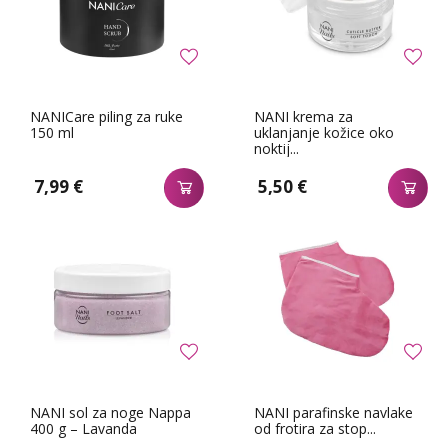
NANICare piling za ruke
NANI krema za
150 ml
uklanjanje kožice oko
noktij...
7,99 €
5,50 €
NANI sol za noge Nappa
NANI parafinske navlake
400 g – Lavanda
od frotira za stop...