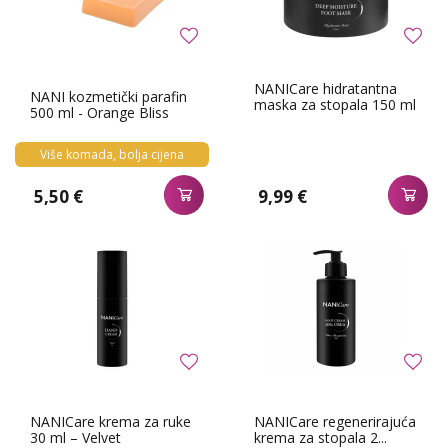
NANICare hidratantna
NANI kozmetički parafin
maska za stopala 150 ml
500 ml - Orange Bliss
Više komada, bolja cijena
5,50 €
9,99 €
NANICare krema za ruke
NANICare regenerirajuća
30 ml – Velvet
krema za stopala 2...