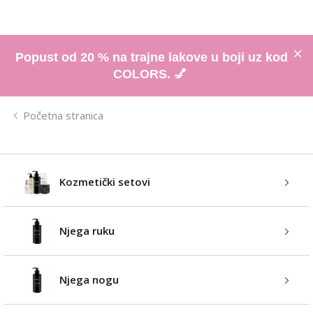
Popust od 20 % na trajne lakove u boji uz kod
COLORS. 💅
Početna stranica
Kozmetički setovi
Njega ruku
Njega nogu