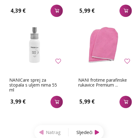
4,39 €
5,99 €
NANICare sprej za
NANI frotirne parafinske
stopala s uljem nima 55
rukavice Premium ...
ml
3,99 €
5,99 €
Natrag
Sljedeći