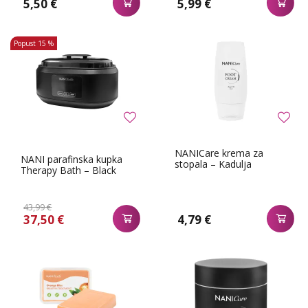
5,50 €
5,99 €
Popust
15 %
NANICare krema za
NANI parafinska kupka
stopala – Kadulja
Therapy Bath – Black
43,99 €
37,50 €
4,79 €