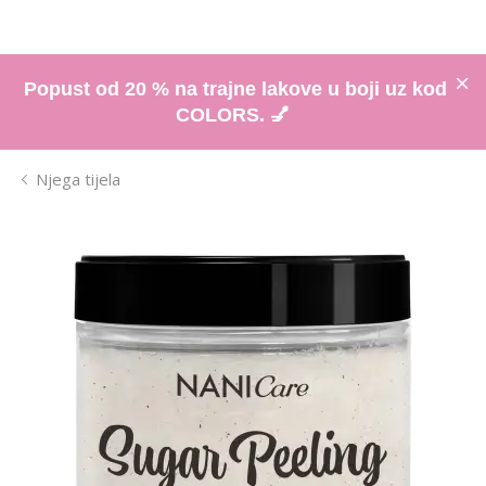
Popust od 20 % na trajne lakove u boji uz kod
COLORS. 💅
Njega tijela