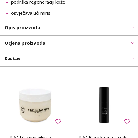
podrška regeneraciji kože
osvježavajući miris
Opis proizvoda
Ocjena proizvoda
Sastav
NANI šećerni piling za
NANICare krema za ruke