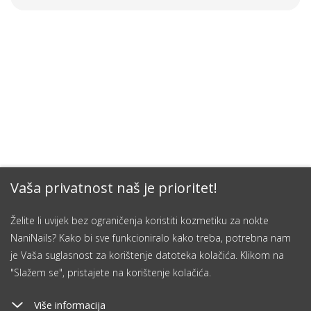
Vaša privatnost naš je prioritet!
Želite li uvijek bez ograničenja koristiti kozmetiku za nokte
NaniNails? Kako bi sve funkcioniralo kako treba, potrebna nam
je Vaša suglasnost za korištenje datoteka kolačića. Klikom na
"Slažem se", pristajete na korištenje kolačića.
Više informacija