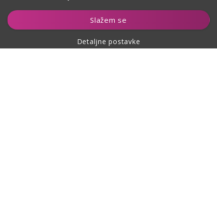
Dodaj u košaricu
Slažem se
Detaljne postavke
O kupovini