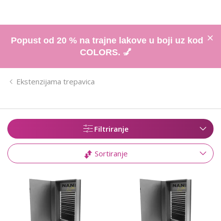
Popust od 20 % na trajne lakove u boji uz kod
COLORS. 💅
Ekstenzijama trepavica
Filtriranje
Sortiranje