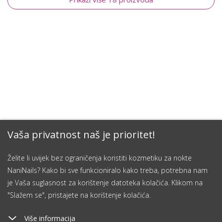
Vaša privatnost naš je prioritet!
Želite li uvijek bez ograničenja koristiti kozmetiku za nokte
NaniNails? Kako bi sve funkcioniralo kako treba, potrebna nam
je Vaša suglasnost za korištenje datoteka kolačića. Klikom na
"Slažem se", pristajete na korištenje kolačića.
Više informacija