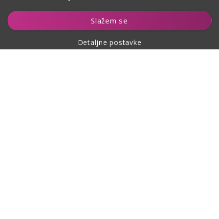
Slažem se
Detaljne postavke
O kupovini