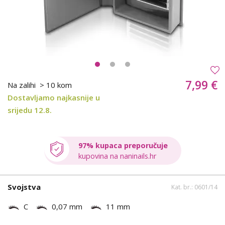
7,99 €
Na zalihi
> 10 kom
Dostavljamo najkasnije u
srijedu 12.8.
97% kupaca preporučuje
kupovina na naninails.hr
Svojstva
Kat. br.: 0601/14
C
0,07 mm
11 mm