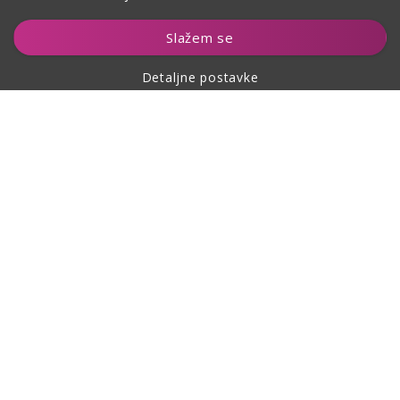
Dodaj u košaricu
Slažem se
Detaljne postavke
O kupovini