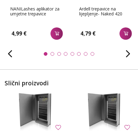
NANILashes aplikator za
Ardell trepavice na
umjetne trepavice
lijepljenje- Naked 420
4,99 €
4,79 €
Slični proizvodi