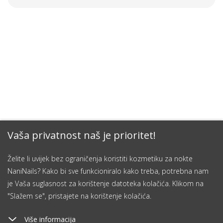
Vaša privatnost naš je prioritet!
Želite li uvijek bez ograničenja koristiti kozmetiku za nokte
NaniNails? Kako bi sve funkcioniralo kako treba, potrebna nam
je Vaša suglasnost za korištenje datoteka kolačića. Klikom na
"Slažem se", pristajete na korištenje kolačića.
Više informacija