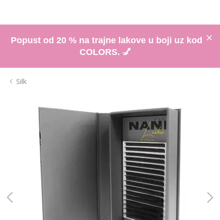
Popust od 20 % na trajne lakove u boji uz kod
COLORS. 💅
Silk