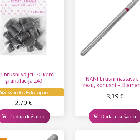
 brusni valjci, 20 kom –
NANI brusni nastavak 
granulacija 240
frezu, konusni – Diaman
Više komada, bolja cijena
3,19 €
2,79 €
Dodaj u košaricu
Dodaj u košaricu