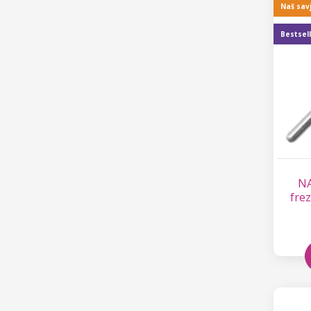
Naš sav
Bestsel
NA
fre