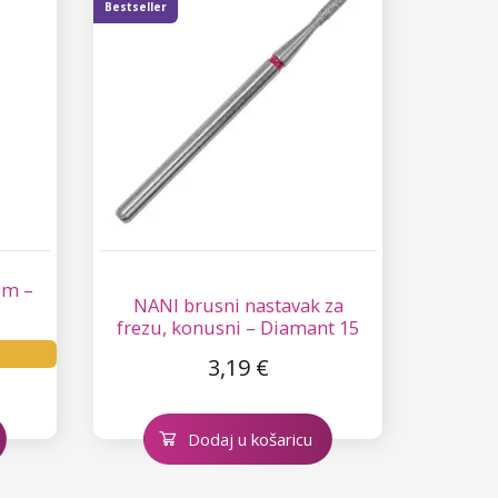
Bestseller
om –
NANI brusni nastavak za
frezu, konusni – Diamant 15
a
3,19 €
Dodaj u košaricu