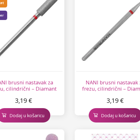
jet
ler
NI brusni nastavak za
NANI brusni nastavak 
zu, cilindrični – Diamant
frezu, cilindrični – Dia
09
13
3,19 €
3,19 €
Dodaj u košaricu
Dodaj u košaricu