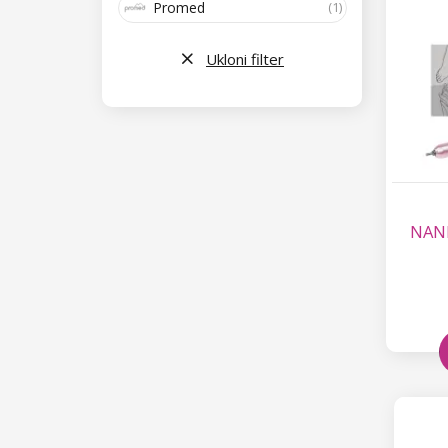
Promed
(1)
Ukloni filter
NANI