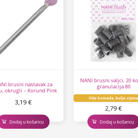
NANI brusni valjci, 20 k
NI brusni nastavak za
granulacija 80
u, okrugli – Korund Pink
01
Više komada, bolja cijen
3,19 €
2,79 €
Dodaj u košaricu
Dodaj u košaricu