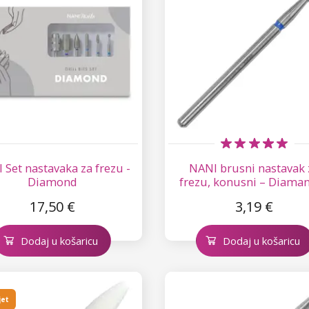
 Set nastavaka za frezu -
NANI brusni nastavak 
Diamond
frezu, konusni – Diaman
17,50 €
3,19 €
Dodaj u košaricu
Dodaj u košaricu
jet