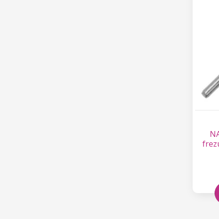
NA
frez