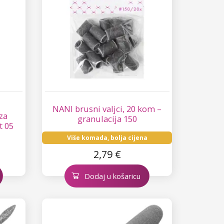
NANI brusni valjci, 20 kom –
za
granulacija 150
t 05
Više komada, bolja cijena
2,79 €
Dodaj u košaricu