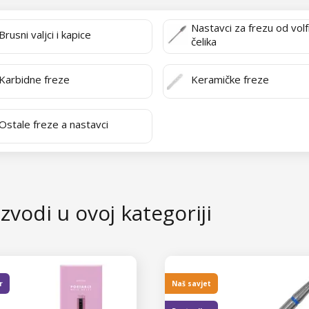
Nastavci za frezu od vol
Brusni valjci i kapice
čelika
Karbidne freze
Keramičke freze
Ostale freze a nastavci
zvodi u ovoj kategoriji
r
Naš savjet