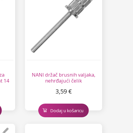
za
NANI držač brusnih valjaka,
t 14
nehrđajući čelik
3,59 €
Dodaj u košaricu