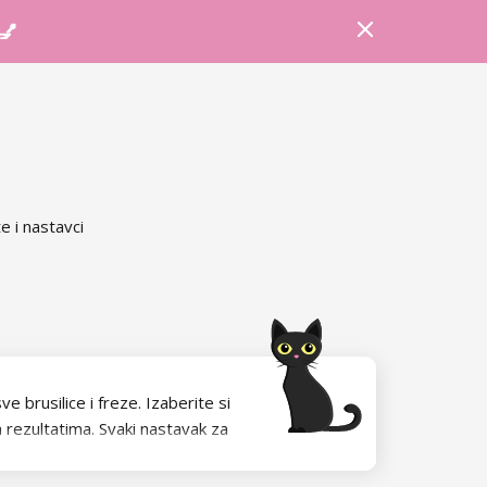
Prijava
Košarica
Savjeti
 💅
e i nastavci
 brusilice i freze. Izaberite si
rezultatima. Svaki nastavak za
irodne nokte, neki ne. Obratite