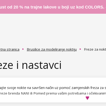
ust od 20 % na trajne lakove u boji uz kod COLORS.
tna stranica
Brusilice za modeliranje noktiju
Freze za nokt
eze i nastavci
ajte svoje nokte na savršen način uz pomoć zamjenskih freza za sve
 freze brenda NANI ili Pomed prema vašim potrebama i očekivanim 
ili brusilicu ima svoju jedinstvenu namjenu, neki su pogodni i za pr
nost na tvrdoću nastavka zavisno od toga za što ćete ga korisiti.