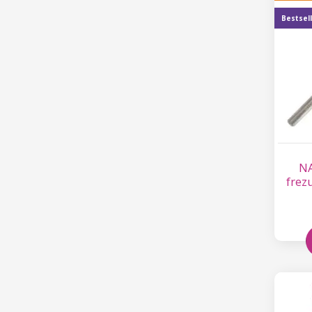
Bestsel
NA
frez