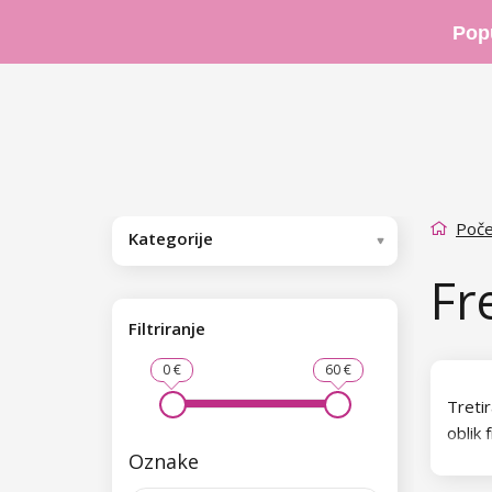
Pop
Poče
Kategorije
Fr
Filtriranje
0 €
60 €
Tretir
oblik
Oznake
frezu 
pozor