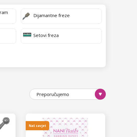
fram
Dijamantne freze
Setovi freza
Preporučujemo
Naš savjet