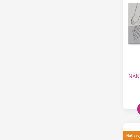
NANI
Naš sav