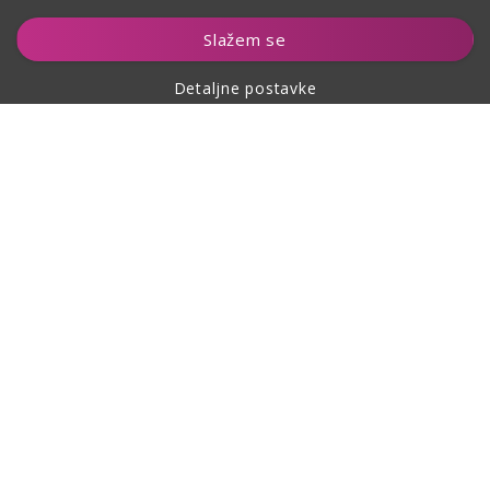
Dodaj u košaricu
Slažem se
Detaljne postavke
O kupovini