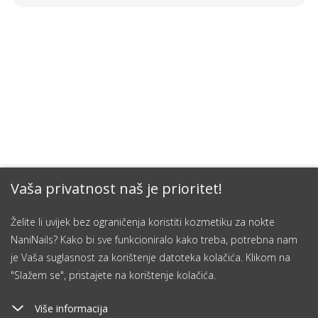
Vaša privatnost naš je prioritet!
Želite li uvijek bez ograničenja koristiti kozmetiku za nokte
NaniNails? Kako bi sve funkcioniralo kako treba, potrebna nam
je Vaša suglasnost za korištenje datoteka kolačića. Klikom na
"Slažem se", pristajete na korištenje kolačića.
Više informacija