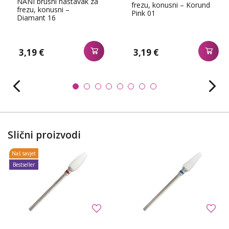
NANI brusni nastavak za
frezu, konusni – Korund
frezu, konusni –
Pink 01
Diamant 16
3,19 €
3,19 €
Slični proizvodi
Naš savjet
Bestseller