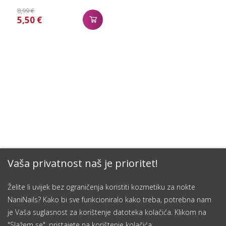
8,99 €
5,50 €
Vaša privatnost naš je prioritet!
Želite li uvijek bez ograničenja koristiti kozmetiku za nokte
NaniNails? Kako bi sve funkcioniralo kako treba, potrebna nam
je Vaša suglasnost za korištenje datoteka kolačića. Klikom na
"Slažem se", pristajete na korištenje kolačića.