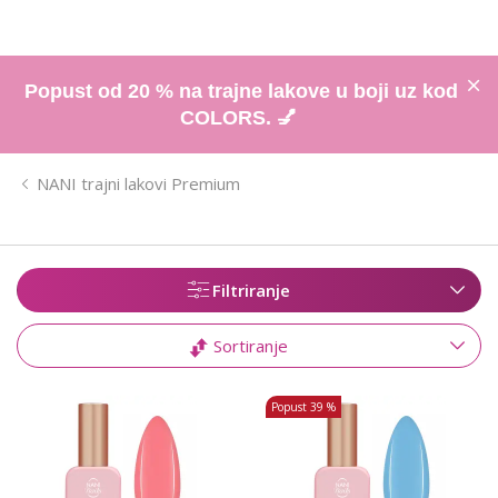
Popust od 20 % na trajne lakove u boji uz kod
COLORS. 💅
NANI trajni lakovi Premium
Filtriranje
Sortiranje
Popust
39 %