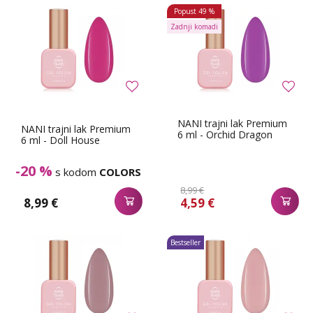
Popust
49 %
Zadnji komadi
NANI trajni lak Premium
NANI trajni lak Premium
6 ml - Orchid Dragon
6 ml - Doll House
-20 %
s kodom
COLORS
8,99 €
8,99 €
4,59 €
Bestseller