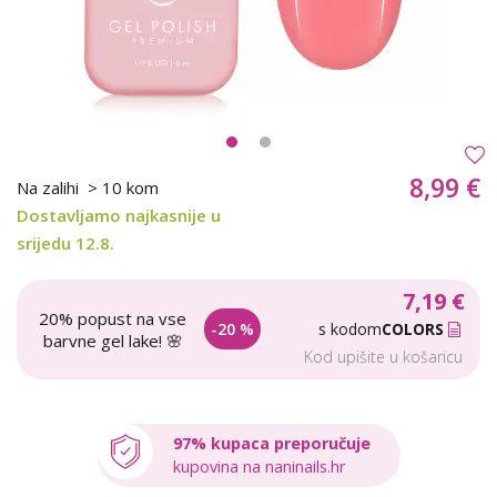
8,99 €
Na zalihi
> 10 kom
Dostavljamo najkasnije u
srijedu 12.8.
7,19 €
20% popust na vse
-20 %
s kodom
COLORS
barvne gel lake! 🌸
Kod upišite u košaricu
97% kupaca preporučuje
kupovina na naninails.hr