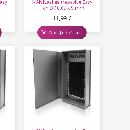
asy
NANILashes trepavice Easy
m
Fan D / 0,05 x 9 mm
11,99 €
Dodaj u košaricu