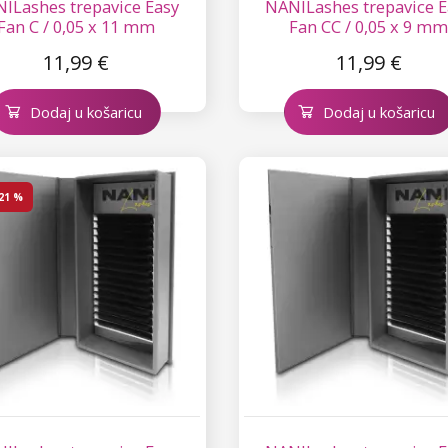
ILashes trepavice Easy
NANILashes trepavice E
Fan C / 0,05 x 11 mm
Fan CC / 0,05 x 9 m
11,99 €
11,99 €
Dodaj u košaricu
Dodaj u košaricu
21 %