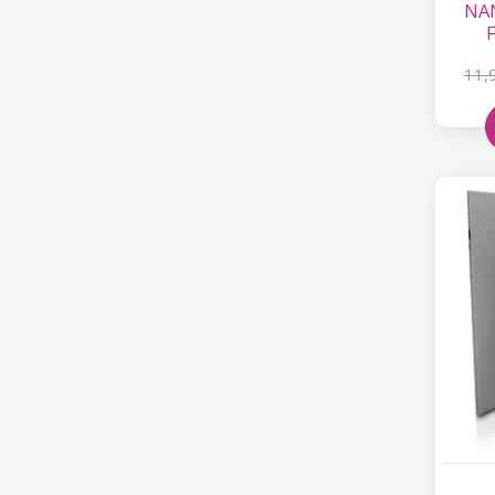
NAN
F
11,