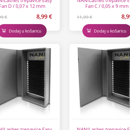
ILashes trepavice Easy
NANILashes trepavice E
Fan D / 0,07 x 12 mm
Fan C / 0,05 x 9 mm
8,99 €
8,9
99 €
11,99 €
Dodaj u košaricu
Dodaj u košaricu
ILashes trepavice Easy
NANILashes trepavice E