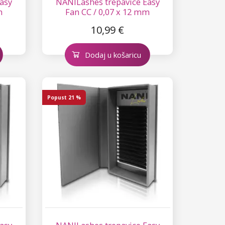
asy
NANILashes trepavice Easy
m
Fan CC / 0,07 x 12 mm
10,99 €
Dodaj u košaricu
Popust
21 %