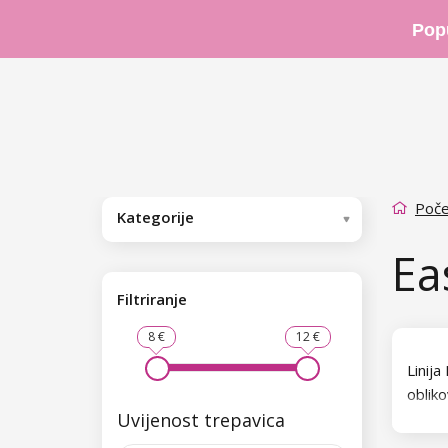
Pop
Poče
Kategorije
Ea
Filtriranje
8 €
12 €
Linija
obliko
Uvijenost trepavica
trepav
za sve