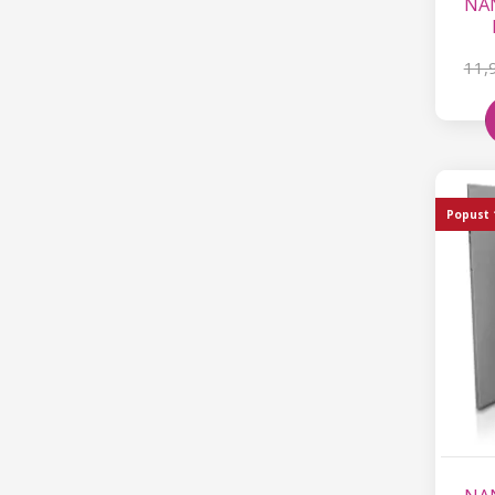
NAN
11,
Popust