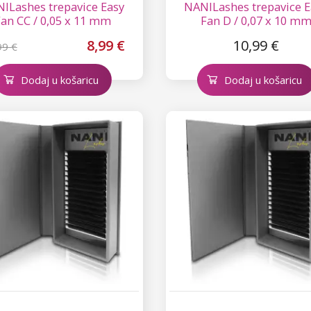
ILashes trepavice Easy
NANILashes trepavice E
an CC / 0,05 x 11 mm
Fan D / 0,07 x 10 m
8,99 €
10,99 €
99 €
Dodaj u košaricu
Dodaj u košaricu