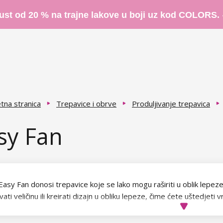
ust od 20 % na trajne lakove u boji uz kod COLORS.
tna stranica
Trepavice i obrve
Produljivanje trepavica
sy Fan
 Easy Fan donosi trepavice koje se lako mogu raširiti u oblik lepe
vati veličinu ili kreirati dizajn u obliku lepeze, čime ćete uštedjeti 
ica. Ove trepavice pogodne su za početnike i profesionalne korisn
 koji traže fleksibilnost i učinkovitost pri stavljanju.