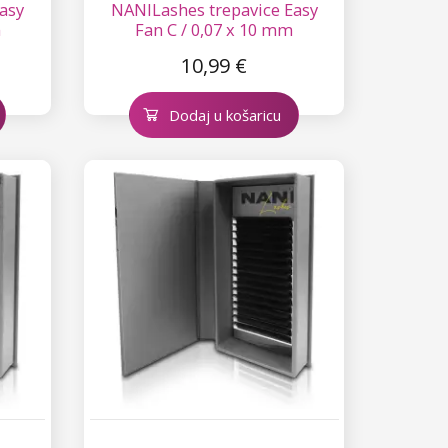
asy
NANILashes trepavice Easy
m
Fan C / 0,07 x 10 mm
10,99 €
Dodaj u košaricu