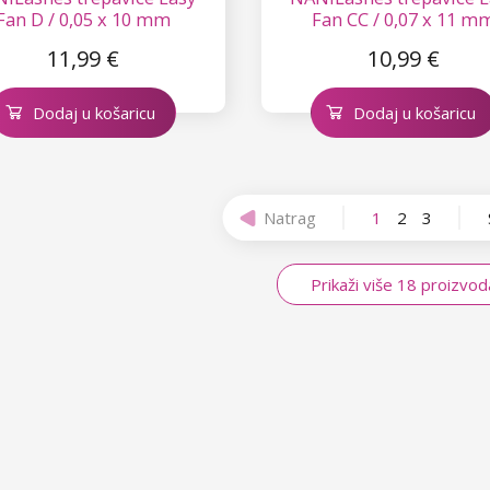
Fan D / 0,05 x 10 mm
Fan CC / 0,07 x 11 m
11,99 €
10,99 €
Dodaj u košaricu
Dodaj u košaricu
Natrag
1
2
3
Prikaži više 18 proizvod