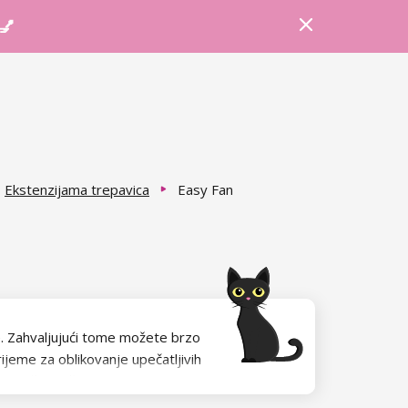
Prijava
Košarica
Savjeti
 💅
Ekstenzijama trepavica
Easy Fan
ze. Zahvaljujući tome možete brzo
vrijeme za oblikovanje upečatljivih
ike, što ih čini idealnim odabirom