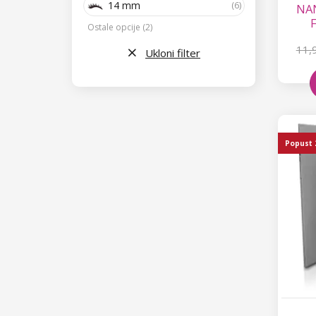
14 mm
(6)
NAN
F
Ostale opcije (2)
11,
Ukloni filter
Popust