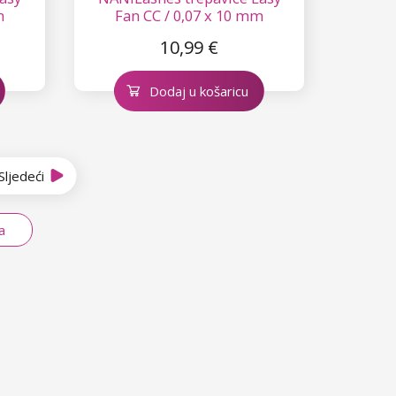
m
Fan CC / 0,07 x 10 mm
10,99 €
Dodaj u košaricu
Sljedeći
a