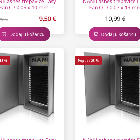
ILashes trepavice Easy
NANILashes trepavice E
Fan C / 0,05 x 10 mm
Fan CC / 0,07 x 13 m
9,50 €
10,99 €
99 €
Dodaj u košaricu
Dodaj u košaricu
18 %
Popust
25 %