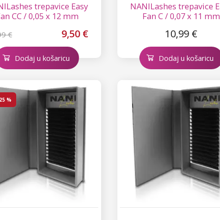
ILashes trepavice Easy
NANILashes trepavice E
an CC / 0,05 x 12 mm
Fan C / 0,07 x 11 mm
9,50 €
10,99 €
99 €
Dodaj u košaricu
Dodaj u košaricu
25 %