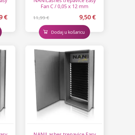
asy
NANILashes trepavice Easy
Fan C / 0,05 x 12 mm
9 €
9,50 €
11,99 €
Dodaj u košaricu
asy
NANILashes trepavice Easy