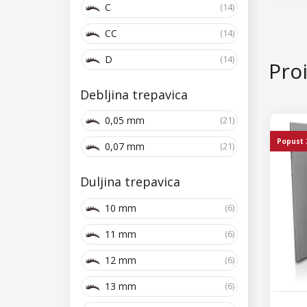
C
(14)
CC
(14)
D
(14)
Proi
Debljina trepavica
0,05 mm
(21)
Popust
0,07 mm
(21)
Duljina trepavica
10 mm
(6)
11 mm
(6)
12 mm
(6)
13 mm
(6)