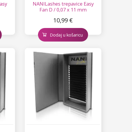
asy
NANILashes trepavice Easy
Fan D / 0,07 x 11 mm
10,99 €
Dodaj u košaricu