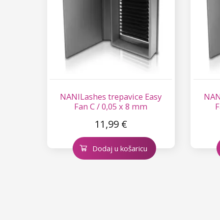
NANILashes trepavice Easy
NANI
Fan C / 0,05 x 8 mm
F
11,99 €
Dodaj u košaricu