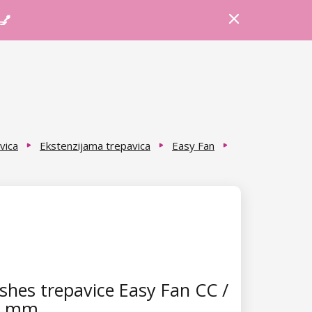
Prijava
Košarica
Savjeti
 💅
vica
Ekstenzijama trepavica
Easy Fan
hes trepavice Easy Fan CC /
 9 mm