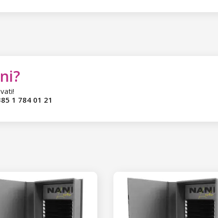
ni?
vati!
85 1 784 01 21