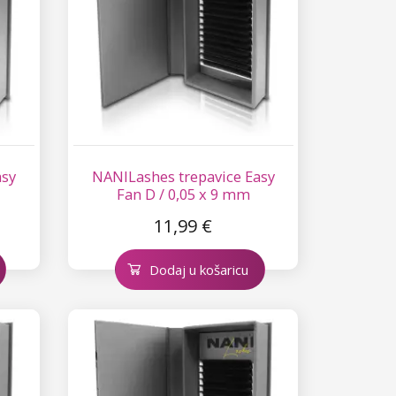
asy
NANILashes trepavice Easy
Fan D / 0,05 x 9 mm
11,99 €
Dodaj u košaricu