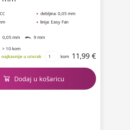
 CC
debljina: 0,05 mm
 mm
linija: Easy Fan
0,05 mm
9 mm
> 10 kom
11,99 €
kom
 najkasnije u utorak
Dodaj u košaricu