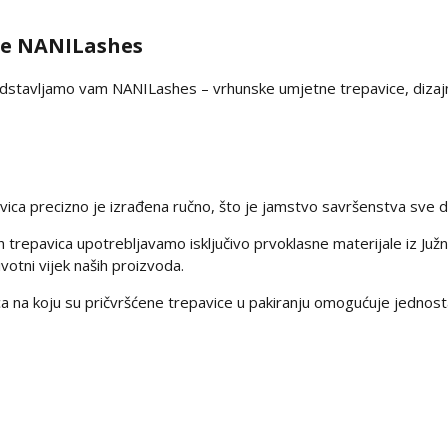
ce NANILashes
dstavljamo vam NANILashes – vrhunske umjetne trepavice, dizajni
ca precizno je izrađena ručno, što je jamstvo savršenstva sve do 
h trepavica upotrebljavamo isključivo prvoklasne materijale iz Ju
votni vijek naših proizvoda.
akica na koju su pričvršćene trepavice u pakiranju omogućuje jednost