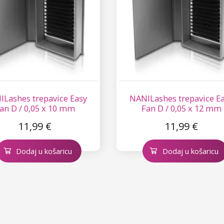
Lashes trepavice Easy
NANILashes trepavice E
an D / 0,05 x 10 mm
Fan D / 0,05 x 12 mm
11,99 €
11,99 €
Dodaj u košaricu
Dodaj u košaricu