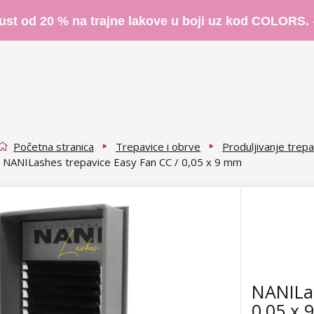
ust od 20 % na trajne lakove u boji uz kod COLORS.
Početna stranica
Trepavice i obrve
Produljivanje trepa
NANILashes trepavice Easy Fan CC / 0,05 x 9 mm
NANILas
0,05 x