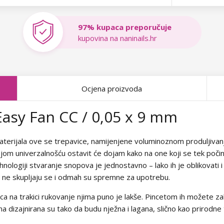
97% kupaca preporučuje
kupovina na naninails.hr
Ocjena proizvoda
asy Fan CC / 0,05 x 9 mm
 materijala ove se trepavice, namijenjene voluminoznom produljiva
jom univerzalnošću ostavit će dojam kako na one koji se tek počinj
hnologiji stvaranje snopova je jednostavno – lako ih je oblikovati i
, ne skupljaju se i odmah su spremne za upotrebu.
ica na trakici rukovanje njima puno je lakše. Pincetom ih možete zah
kna dizajnirana su tako da budu nježna i lagana, slično kao prirodn