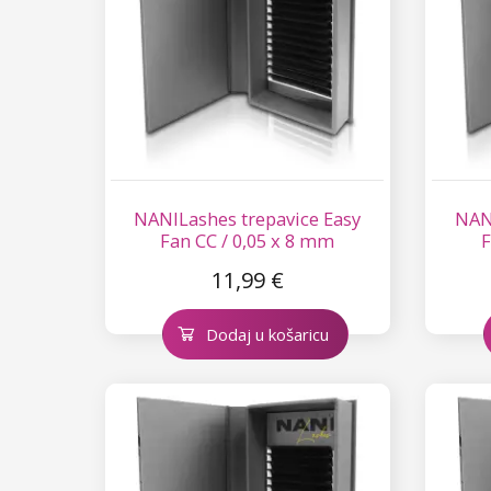
NANILashes trepavice Easy
NANI
Fan CC / 0,05 x 8 mm
F
11,99 €
Dodaj u košaricu