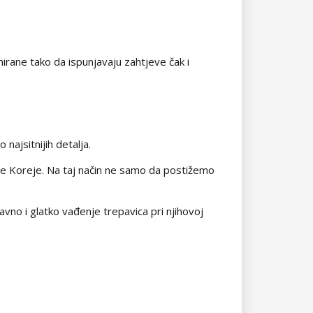
rane tako da ispunjavaju zahtjeve čak i
najsitnijih detalja.
žne Koreje. Na taj način ne samo da postižemo
avno i glatko vađenje trepavica pri njihovoj