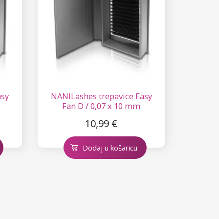
asy
NANILashes trepavice Easy
Fan D / 0,07 x 10 mm
10,99 €
Dodaj u košaricu