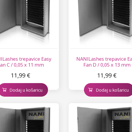
Lashes trepavice Easy
NANILashes trepavice E
an C / 0,05 x 11 mm
Fan D / 0,05 x 13 mm
11,99 €
11,99 €
Dodaj u košaricu
Dodaj u košaricu