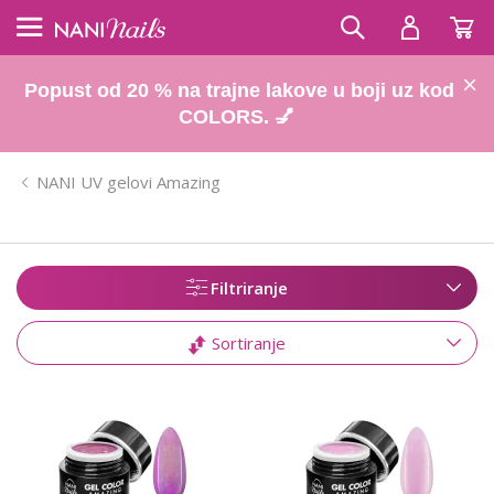
Popust od 20 % na trajne lakove u boji uz kod
COLORS. 💅
NANI UV gelovi Amazing
Filtriranje
Sortiranje