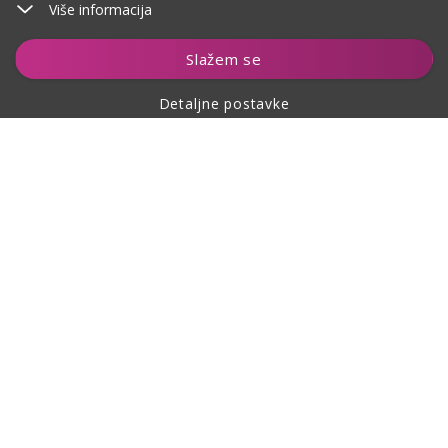
Više informacija
Slažem se
Detaljne postavke
O kupovini