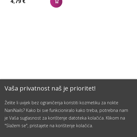
4,79 €
Vaša privatnost naš je prioritet!
Želite li uvijek bez ograničenja koristiti kozmetiku za nokte
NaniNails? Kako bi sve funkcioniralo kako treba, potrebna nam
je Vaša suglasnost za korištenje datoteka kolačića. Klikom na
"Slažem se", pristajete na korištenje kolačića.