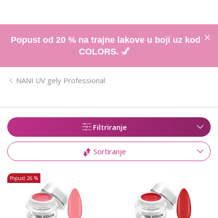
Popust od 20 % na trajne lakove u boji uz kod
COLORS. 💅
NANI UV gely Professional
Filtriranje
Sortiranje
Popust
26 %