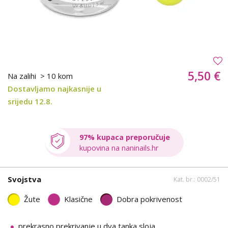
5,50 €
Na zalihi
> 10 kom
Dostavljamo najkasnije u
srijedu 12.8.
97% kupaca preporučuje
kupovina na naninails.hr
Svojstva
Kat. br.: 0002/51
Žute
Klasične
Dobra pokrivenost
prekrasno prekrivanje u dva tanka sloja