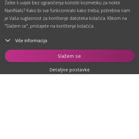
Želite li uvijek bez ograničenja koristiti kozmetiku za nokte
NaniNails? Kako bi sve funkcioniralo kako treba, potrebna nam
je Vaša suglasnost za korištenje datoteka kolačića. Klikom na
"Slažem se", pristajete na korištenje kolačića.
Više informacija
Dodaj u košaricu
Slažem se
Detaljne postavke