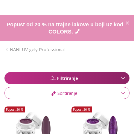
Popust od 20 % na trajne lakove u boji uz kod
COLORS. 💅
NANI UV gely Professional
Filtriranje
Sortiranje
Popust
26 %
Popust
26 %