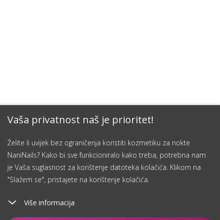
Vaša privatnost naš je prioritet!
Želite li uvijek bez ograničenja koristiti kozmetiku za nokte
NaniNails? Kako bi sve funkcioniralo kako treba, potrebna nam
je Vaša suglasnost za korištenje datoteka kolačića. Klikom na
"Slažem se", pristajete na korištenje kolačića.
Više informacija