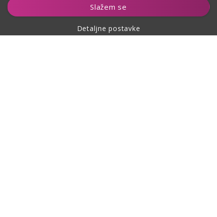
Slažem se
Detaljne postavke
O kupovini
O nama