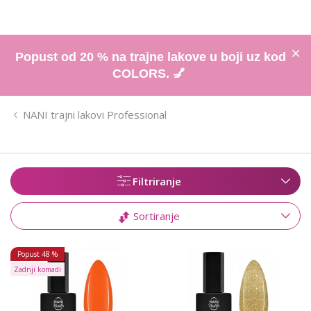
Popust od 20 % na trajne lakove u boji uz kod
COLORS. 💅
NANI trajni lakovi Professional
Filtriranje
Sortiranje
Popust
48 %
Zadnji komadi